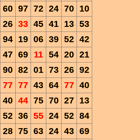
60
97
72
24
70
10
26
33
45
41
13
53
94
19
06
39
52
42
47
69
11
54
20
21
90
82
01
73
26
92
77
77
43
64
77
40
40
44
75
70
27
13
52
36
55
24
52
84
28
75
63
24
43
69