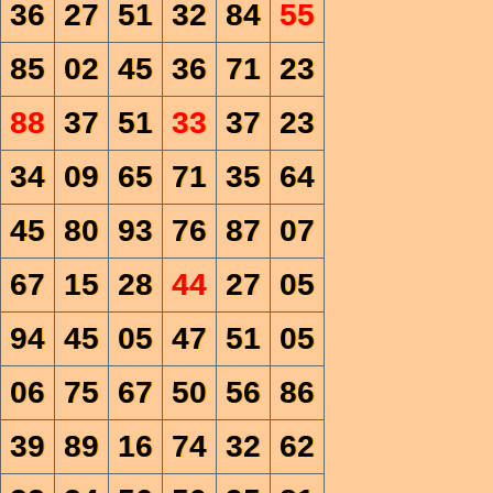
36
27
51
32
84
55
85
02
45
36
71
23
88
37
51
33
37
23
34
09
65
71
35
64
45
80
93
76
87
07
67
15
28
44
27
05
94
45
05
47
51
05
06
75
67
50
56
86
39
89
16
74
32
62