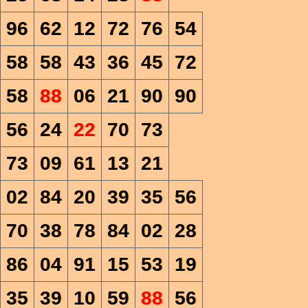
96
62
12
72
76
54
58
58
43
36
45
72
58
88
06
21
90
90
56
24
22
70
73
73
09
61
13
21
02
84
20
39
35
56
70
38
78
84
02
28
86
04
91
15
53
19
35
39
10
59
88
56