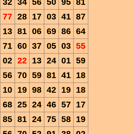
32
34
56
50
95
81
77
28
17
03
41
87
13
81
06
69
86
64
71
60
37
05
03
55
02
22
13
24
01
59
56
70
59
81
41
18
10
19
98
42
19
18
68
25
24
46
57
17
85
81
24
75
58
19
56
70
52
91
38
02