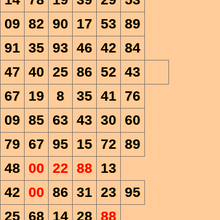
09
82
90
17
53
89
91
35
93
46
42
84
47
40
25
86
52
43
67
19
8
35
41
76
09
85
63
43
30
60
79
67
95
15
72
89
48
00
22
88
13
42
00
86
31
23
95
25
68
14
28
88