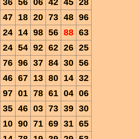
36
56
06
42
45
28
47
18
20
73
48
96
24
14
98
56
88
63
24
54
92
62
26
25
76
96
37
84
30
56
46
67
13
80
14
32
97
01
78
61
04
06
35
46
03
73
39
30
10
90
71
69
31
65
14
78
19
39
29
53