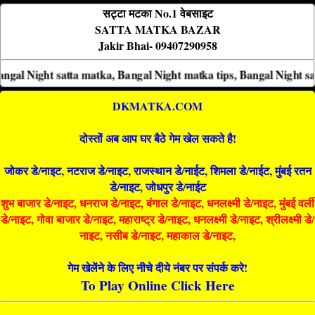
सट्टा मटका No.1 वेबसाइट
SATTA MATKA BAZAR
Jakir Bhai- 09407290958
ht satta matka, Bangal Night matka tips, Bangal Night satta tips,
DKMATKA.COM
दोस्तों अब आप घर बैठे गेम खेल सकते है!
जोकर डे/नाइट, नटराज डे/नाइट, राजस्थान डे/नाईट, शिमला डे/नाईट, मुंबई रतन
डे/नाइट, जोधपुर डे/नाईट
शुभ बाजार डे/नाइट, धनराज डे/नाइट, बंगाल डे/नाइट, धनलक्ष्मी डे/नाइट, मुंबई वर्ली
डे/नाइट, गोवा बाजार डे/नाइट, महाराष्ट्र डे/नाइट, धनलक्ष्मी डे/नाइट, श्रीलक्ष्मी डे/
नाइट, नसीब डे/नाइट, महाकाल डे/नाइट,
गेम खेलेंने के लिए नीचे दीये नंबर पर संपर्क करे!
To Play Online Click Here