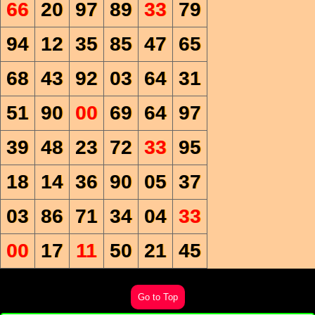
66
20
97
89
33
79
94
12
35
85
47
65
68
43
92
03
64
31
51
90
00
69
64
97
39
48
23
72
33
95
18
14
36
90
05
37
03
86
71
34
04
33
00
17
11
50
21
45
Go to Top