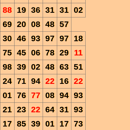
88
19
36
31
31
02
69
20
08
48
57
30
46
93
97
97
18
75
45
06
78
29
11
98
39
02
48
63
51
24
71
94
22
16
22
01
76
77
08
94
93
21
23
22
64
31
93
17
85
39
01
17
73