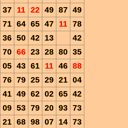
37
11
22
49
87
49
71
64
65
47
11
78
36
50
42
13
42
70
66
23
28
80
35
05
43
61
11
46
88
76
79
25
29
21
04
41
49
62
02
65
42
09
53
79
20
93
73
21
68
98
07
14
73