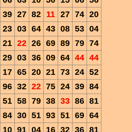
39
27
82
11
27
74
20
23
03
64
43
08
53
04
21
22
26
69
89
79
74
29
03
36
09
64
44
44
17
65
20
21
73
24
52
96
32
22
75
24
39
84
51
58
79
38
33
86
81
84
30
51
93
51
69
64
10
91
04
16
32
36
81