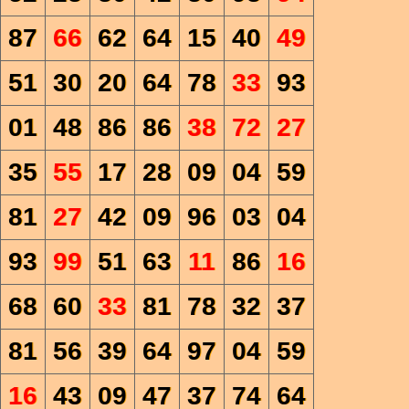
87
66
62
64
15
40
49
51
30
20
64
78
33
93
01
48
86
86
38
72
27
35
55
17
28
09
04
59
81
27
42
09
96
03
04
93
99
51
63
11
86
16
68
60
33
81
78
32
37
81
56
39
64
97
04
59
16
43
09
47
37
74
64