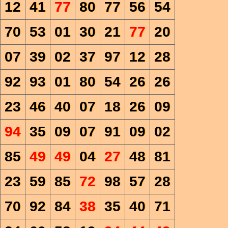
12
41
77
80
77
56
54
70
53
01
30
21
77
20
07
39
02
37
97
12
28
92
93
01
80
54
26
26
23
46
40
07
18
26
09
94
35
09
07
91
09
02
85
49
49
04
27
48
81
23
59
85
72
98
57
28
70
92
84
38
35
40
71