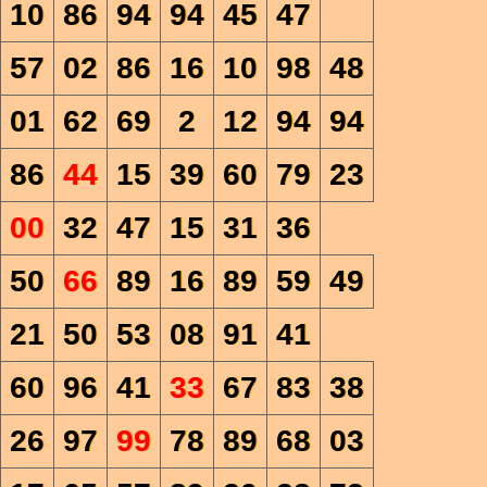
10
86
94
94
45
47
57
02
86
16
10
98
48
01
62
69
2
12
94
94
86
44
15
39
60
79
23
00
32
47
15
31
36
50
66
89
16
89
59
49
21
50
53
08
91
41
60
96
41
33
67
83
38
26
97
99
78
89
68
03