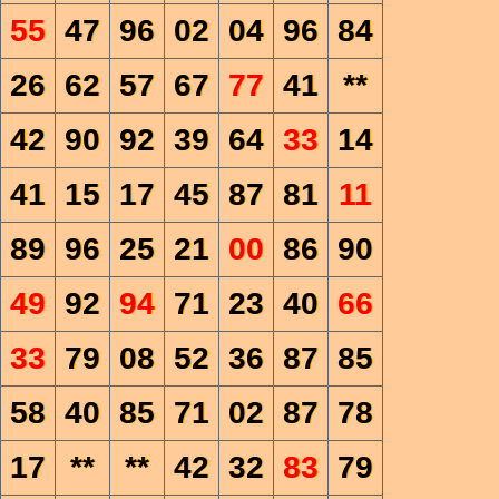
55
47
96
02
04
96
84
26
62
57
67
77
41
**
42
90
92
39
64
33
14
41
15
17
45
87
81
11
89
96
25
21
00
86
90
49
92
94
71
23
40
66
33
79
08
52
36
87
85
58
40
85
71
02
87
78
17
**
**
42
32
83
79