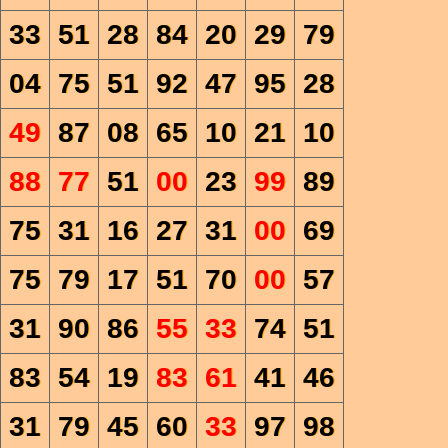
33
51
28
84
20
29
79
04
75
51
92
47
95
28
49
87
08
65
10
21
10
88
77
51
00
23
99
89
75
31
16
27
31
00
69
75
79
17
51
70
00
57
31
90
86
55
33
74
51
83
54
19
83
61
41
46
31
79
45
60
33
97
98