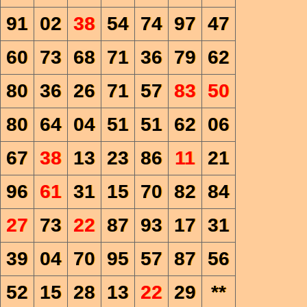
91
02
38
54
74
97
47
60
73
68
71
36
79
62
80
36
26
71
57
83
50
80
64
04
51
51
62
06
67
38
13
23
86
11
21
96
61
31
15
70
82
84
27
73
22
87
93
17
31
39
04
70
95
57
87
56
52
15
28
13
22
29
**