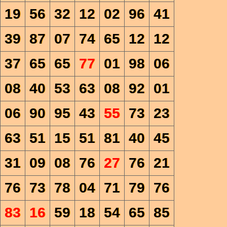
19
56
32
12
02
96
41
39
87
07
74
65
12
12
37
65
65
77
01
98
06
08
40
53
63
08
92
01
06
90
95
43
55
73
23
63
51
15
51
81
40
45
31
09
08
76
27
76
21
76
73
78
04
71
79
76
83
16
59
18
54
65
85