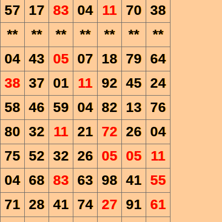
57
17
83
04
11
70
38
**
**
**
**
**
**
**
04
43
05
07
18
79
64
38
37
01
11
92
45
24
58
46
59
04
82
13
76
80
32
11
21
72
26
04
75
52
32
26
05
05
11
04
68
83
63
98
41
55
71
28
41
74
27
91
61