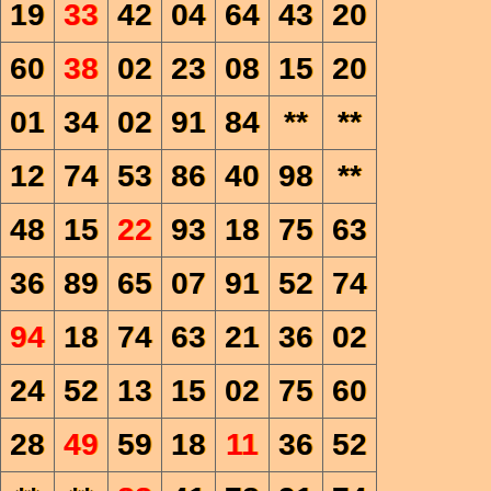
19
33
42
04
64
43
20
60
38
02
23
08
15
20
01
34
02
91
84
**
**
12
74
53
86
40
98
**
48
15
22
93
18
75
63
36
89
65
07
91
52
74
94
18
74
63
21
36
02
24
52
13
15
02
75
60
28
49
59
18
11
36
52