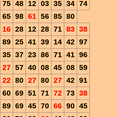
75
48
12
03
35
34
74
65
98
61
56
85
80
16
28
12
28
71
83
38
89
25
41
39
14
42
97
35
37
23
86
71
41
96
27
57
40
08
45
08
59
22
80
27
80
27
42
91
60
69
51
71
72
73
38
89
69
45
70
66
90
45