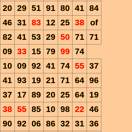
20
29
51
91
80
41
84
46
31
83
12
25
38
of
82
41
53
29
50
71
71
09
33
15
79
99
74
10
09
92
41
74
55
37
41
93
19
21
71
64
96
37
17
89
20
25
64
19
38
55
85
10
98
22
46
90
92
06
86
32
31
36