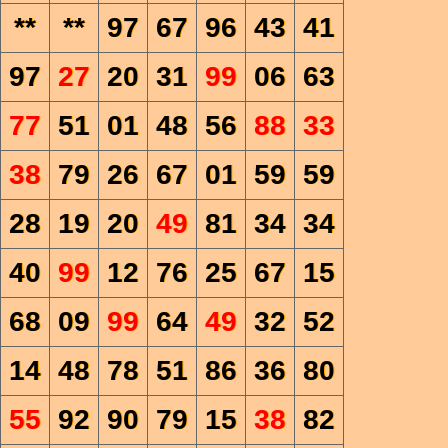
**
**
97
67
96
43
41
97
27
20
31
99
06
63
77
51
01
48
56
88
33
38
79
26
67
01
59
59
28
19
20
49
81
34
34
40
99
12
76
25
67
15
68
09
99
64
49
32
52
14
48
78
51
86
36
80
55
92
90
79
15
38
82