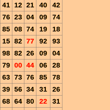
41
12
21
40
42
76
23
04
09
74
85
08
74
19
18
15
82
77
92
93
98
82
26
09
04
79
00
44
06
28
63
73
76
85
78
39
56
34
31
26
68
64
80
22
31