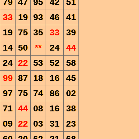
79
47
95
42
51
33
19
93
46
41
19
75
35
33
39
14
50
**
24
44
24
22
53
52
58
99
87
18
16
45
97
75
74
86
02
71
44
08
16
38
09
22
03
31
23
60
20
62
21
68