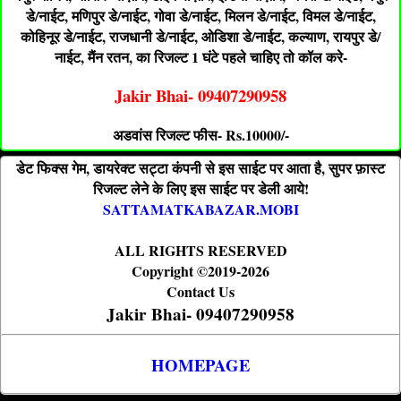
डे/नाईट, मणिपुर डे/नाईट, गोवा डे/नाईट, मिलन डे/नाईट, विमल डे/नाईट,
कोहिनूर डे/नाईट, राजधानी डे/नाईट, ओडिशा डे/नाईट, कल्याण, रायपुर डे/
नाईट, मैंन रतन, का रिजल्ट 1 घंटे पहले चाहिए तो कॉल करे-
Jakir Bhai- 09407290958
अडवांस रिजल्ट फीस- Rs.10000/-
डेट फिक्स गेम, डायरेक्ट सट्टा कंपनी से इस साईट पर आता है, सुपर फ़ास्ट
रिजल्ट लेने के लिए इस साईट पर डेली आये!
SATTAMATKABAZAR.MOBI
ALL RIGHTS RESERVED
Copyright ©2019-2026
Contact Us
Jakir Bhai- 09407290958
HOMEPAGE