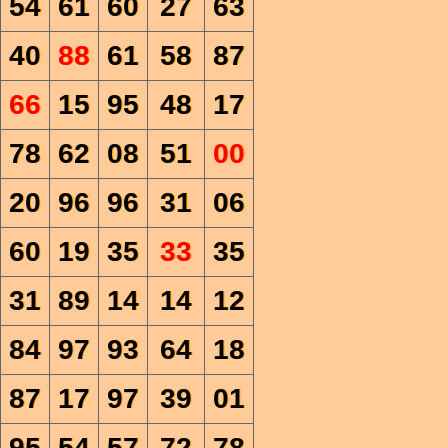
54
61
60
27
63
40
88
61
58
87
66
15
95
48
17
78
62
08
51
00
20
96
96
31
06
60
19
35
33
35
31
89
14
14
12
84
97
93
64
18
87
17
97
39
01
95
54
57
72
78