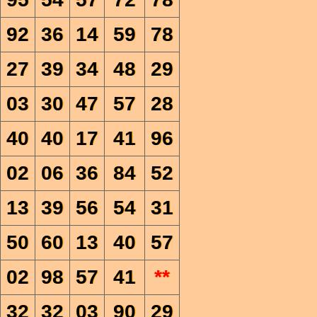
92
36
14
59
78
27
39
34
48
29
03
30
47
57
28
40
40
17
41
96
02
06
36
84
52
13
39
56
54
31
50
60
13
40
57
02
98
57
41
**
32
32
03
90
29