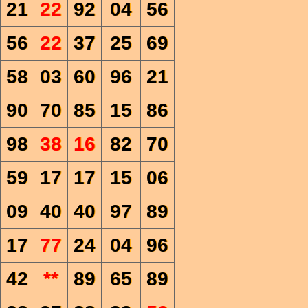
21
22
92
04
56
56
22
37
25
69
58
03
60
96
21
90
70
85
15
86
98
38
16
82
70
59
17
17
15
06
09
40
40
97
89
17
77
24
04
96
42
**
89
65
89