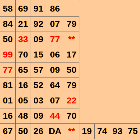
58
69
91
86
84
21
92
07
79
50
33
09
77
**
99
70
15
06
17
77
65
57
09
50
81
16
52
64
79
01
05
03
07
22
16
48
09
44
70
67
50
26
DA
**
19
74
93
75