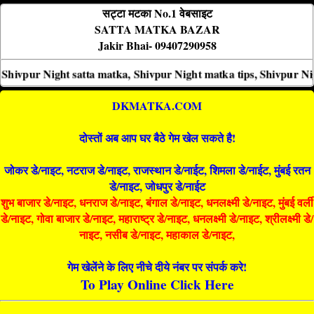
सट्टा मटका No.1 वेबसाइट
SATTA MATKA BAZAR
Jakir Bhai- 09407290958
 Night satta matka, Shivpur Night matka tips, Shivpur Night satt
DKMATKA.COM
दोस्तों अब आप घर बैठे गेम खेल सकते है!
जोकर डे/नाइट, नटराज डे/नाइट, राजस्थान डे/नाईट, शिमला डे/नाईट, मुंबई रतन
डे/नाइट, जोधपुर डे/नाईट
शुभ बाजार डे/नाइट, धनराज डे/नाइट, बंगाल डे/नाइट, धनलक्ष्मी डे/नाइट, मुंबई वर्ली
डे/नाइट, गोवा बाजार डे/नाइट, महाराष्ट्र डे/नाइट, धनलक्ष्मी डे/नाइट, श्रीलक्ष्मी डे/
नाइट, नसीब डे/नाइट, महाकाल डे/नाइट,
गेम खेलेंने के लिए नीचे दीये नंबर पर संपर्क करे!
To Play Online Click Here