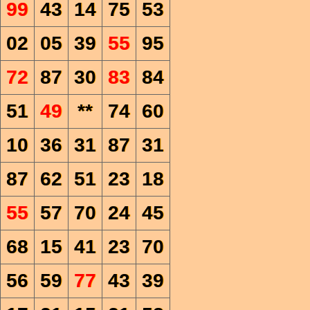
99
43
14
75
53
02
05
39
55
95
72
87
30
83
84
51
49
**
74
60
10
36
31
87
31
87
62
51
23
18
55
57
70
24
45
68
15
41
23
70
56
59
77
43
39