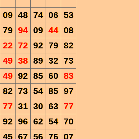
09
48
74
06
53
79
94
09
44
08
22
72
92
79
82
49
38
89
32
73
49
92
85
60
83
82
73
54
85
97
77
31
30
63
77
92
96
62
54
70
45
67
56
76
07