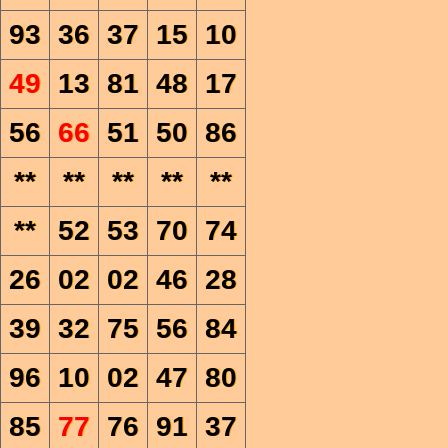
93
36
37
15
10
49
13
81
48
17
56
66
51
50
86
**
**
**
**
**
**
52
53
70
74
26
02
02
46
28
39
32
75
56
84
96
10
02
47
80
85
77
76
91
37