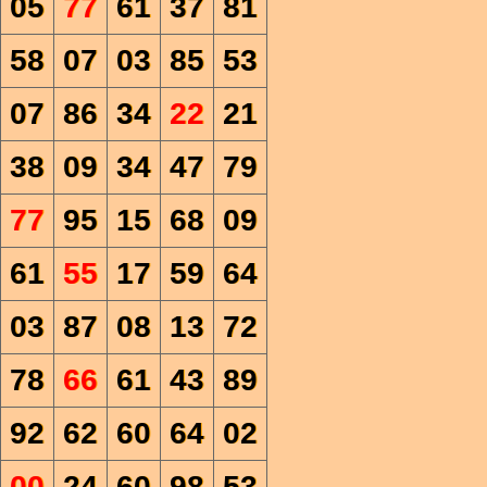
05
77
61
37
81
58
07
03
85
53
07
86
34
22
21
38
09
34
47
79
77
95
15
68
09
61
55
17
59
64
03
87
08
13
72
78
66
61
43
89
92
62
60
64
02
00
24
60
98
53