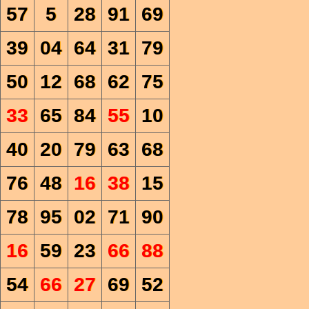
57
5
28
91
69
39
04
64
31
79
50
12
68
62
75
33
65
84
55
10
40
20
79
63
68
76
48
16
38
15
78
95
02
71
90
16
59
23
66
88
54
66
27
69
52