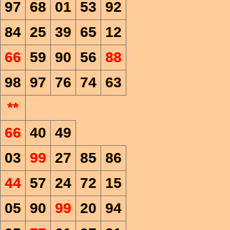
97
68
01
53
92
84
25
39
65
12
66
59
90
56
88
98
97
76
74
63
**
66
40
49
03
99
27
85
86
44
57
24
72
15
05
90
99
20
94