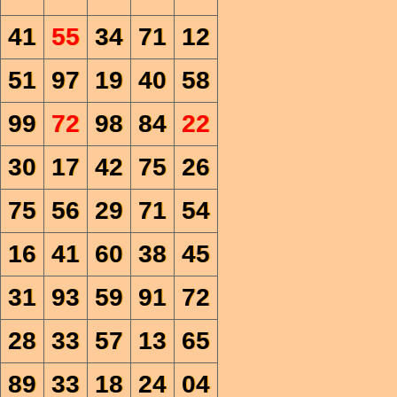
41
55
34
71
12
51
97
19
40
58
99
72
98
84
22
30
17
42
75
26
75
56
29
71
54
16
41
60
38
45
31
93
59
91
72
28
33
57
13
65
89
33
18
24
04