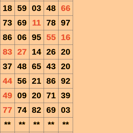
18
59
03
48
66
73
69
11
78
97
86
06
95
55
16
83
27
14
26
20
37
48
65
43
20
44
56
21
86
92
49
09
20
71
39
77
74
82
69
03
**
**
**
**
**