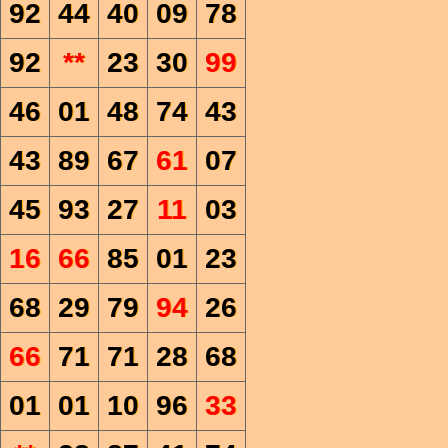
92
44
40
09
78
92
**
23
30
99
46
01
48
74
43
43
89
67
61
07
45
93
27
11
03
16
66
85
01
23
68
29
79
94
26
66
71
71
28
68
01
01
10
96
33