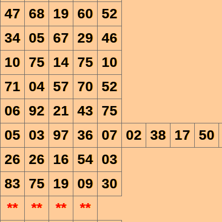
47
68
19
60
52
34
05
67
29
46
10
75
14
75
10
71
04
57
70
52
06
92
21
43
75
05
03
97
36
07
02
38
17
50
26
26
16
54
03
83
75
19
09
30
**
**
**
**