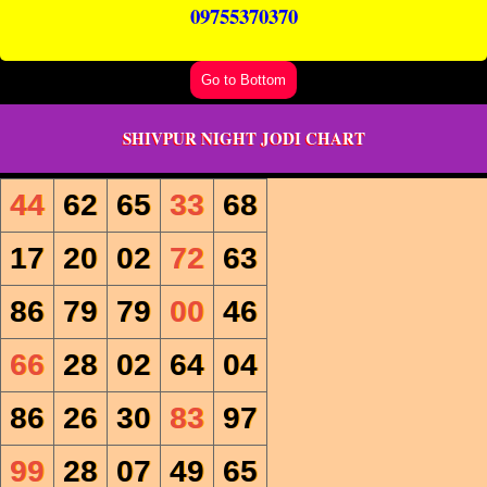
09755370370
Go to Bottom
SHIVPUR NIGHT JODI CHART
44
62
65
33
68
17
20
02
72
63
86
79
79
00
46
66
28
02
64
04
86
26
30
83
97
99
28
07
49
65