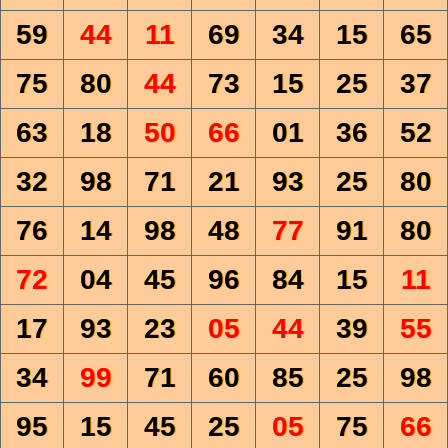
59
44
11
69
34
15
65
75
80
44
73
15
25
37
63
18
50
66
01
36
52
32
98
71
21
93
25
80
76
14
98
48
77
91
80
72
04
45
96
84
15
11
17
93
23
05
44
39
55
34
99
71
60
85
25
98
95
15
45
25
05
75
66