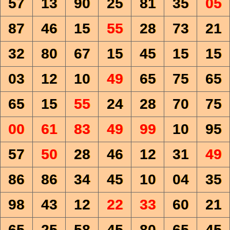
57
13
90
25
81
35
05
87
46
15
55
28
73
21
32
80
67
15
45
15
15
03
12
10
49
65
75
65
65
15
55
24
28
70
75
00
61
83
49
99
10
95
57
50
28
46
12
31
49
86
86
34
45
10
04
35
98
43
12
22
33
60
21
65
25
58
45
80
65
45