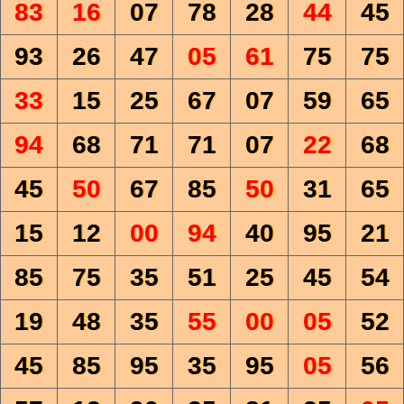
83
16
07
78
28
44
45
93
26
47
05
61
75
75
33
15
25
67
07
59
65
94
68
71
71
07
22
68
45
50
67
85
50
31
65
15
12
00
94
40
95
21
85
75
35
51
25
45
54
19
48
35
55
00
05
52
45
85
95
35
95
05
56