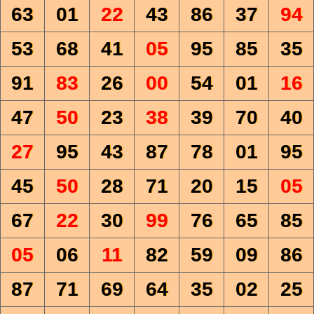
63
01
22
43
86
37
94
53
68
41
05
95
85
35
91
83
26
00
54
01
16
47
50
23
38
39
70
40
27
95
43
87
78
01
95
45
50
28
71
20
15
05
67
22
30
99
76
65
85
05
06
11
82
59
09
86
87
71
69
64
35
02
25