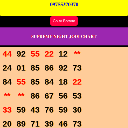
09755370370
Go to Bottom
SUPREME NIGHT JODI CHART
44
92
55
22
12
**
24
01
85
86
92
73
84
55
85
84
18
22
**
**
86
67
56
53
33
59
43
76
59
30
20
89
71
39
46
73