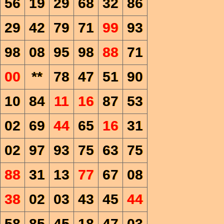
56
19
29
68
32
86
29
42
79
71
99
93
98
08
95
98
88
71
00
**
78
47
51
90
10
84
11
16
87
53
02
69
44
65
16
31
02
97
93
75
63
75
88
31
13
77
67
08
38
02
03
43
45
44
58
85
45
18
47
03