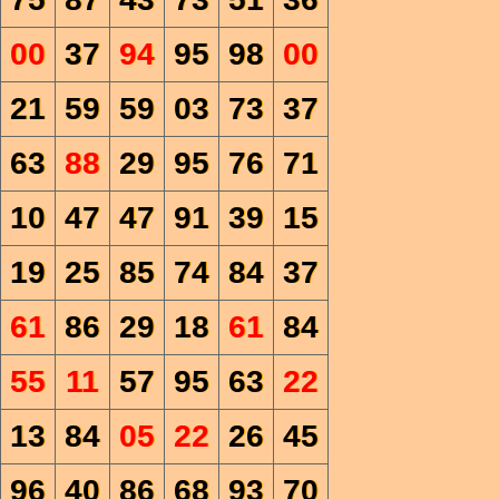
00
37
94
95
98
00
21
59
59
03
73
37
63
88
29
95
76
71
10
47
47
91
39
15
19
25
85
74
84
37
61
86
29
18
61
84
55
11
57
95
63
22
13
84
05
22
26
45
96
40
86
68
93
70