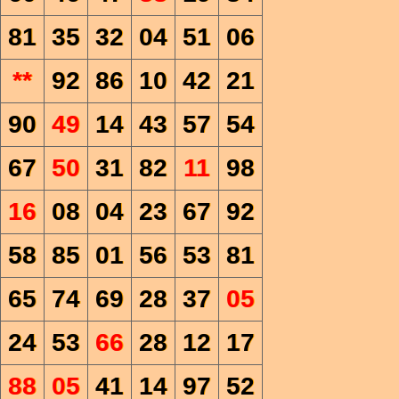
81
35
32
04
51
06
**
92
86
10
42
21
90
49
14
43
57
54
67
50
31
82
11
98
16
08
04
23
67
92
58
85
01
56
53
81
65
74
69
28
37
05
24
53
66
28
12
17
88
05
41
14
97
52