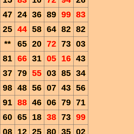
47
24
36
89
99
83
25
44
58
64
82
82
**
65
20
72
73
03
81
66
31
05
16
43
37
79
55
03
85
34
98
48
56
07
43
56
91
88
46
06
79
71
60
65
18
38
73
99
08
12
25
80
35
02