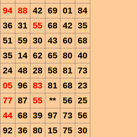
94
88
42
69
01
84
36
31
55
68
42
35
51
59
30
43
60
68
35
14
62
65
80
40
24
48
28
58
81
73
05
96
83
81
68
23
77
87
55
**
56
25
44
68
39
97
73
56
92
36
80
15
75
30