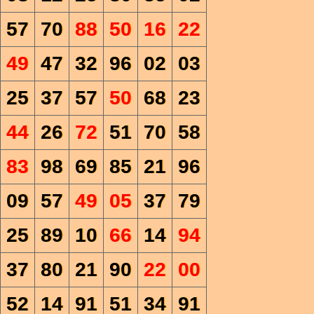
57
70
88
50
16
22
49
47
32
96
02
03
25
37
57
50
68
23
44
26
72
51
70
58
83
98
69
85
21
96
09
57
49
05
37
79
25
89
10
66
14
94
37
80
21
90
22
00
52
14
91
51
34
91