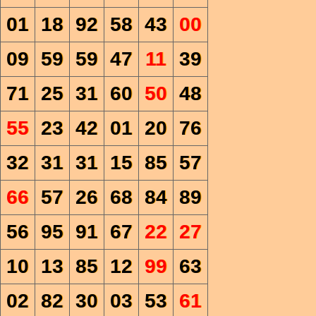
01
18
92
58
43
00
09
59
59
47
11
39
71
25
31
60
50
48
55
23
42
01
20
76
32
31
31
15
85
57
66
57
26
68
84
89
56
95
91
67
22
27
10
13
85
12
99
63
02
82
30
03
53
61