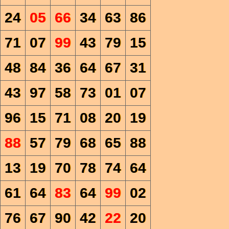
24
05
66
34
63
86
71
07
99
43
79
15
48
84
36
64
67
31
43
97
58
73
01
07
96
15
71
08
20
19
88
57
79
68
65
88
13
19
70
78
74
64
61
64
83
64
99
02
76
67
90
42
22
20