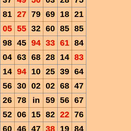
81
27
79
69
18
21
05
55
32
60
85
85
98
45
94
33
61
84
04
63
68
28
14
83
14
94
10
25
39
64
56
30
02
02
68
47
26
78
in
59
56
67
52
06
15
82
22
76
60
46
47
38
19
84