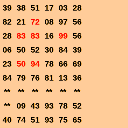
39
38
51
17
03
28
82
21
72
08
97
56
28
83
83
16
99
56
06
50
52
30
84
39
23
50
94
78
66
69
84
79
76
81
13
36
**
**
**
**
**
**
**
09
43
93
78
52
40
74
51
93
75
65