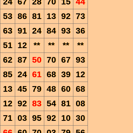
24
67
28
70
15
44
53
86
81
13
92
73
63
91
24
84
93
36
51
12
**
**
**
**
62
87
50
70
67
93
85
24
61
68
39
12
13
45
79
48
60
68
12
92
83
54
81
08
71
03
95
92
10
30
66
60
70
03
79
56