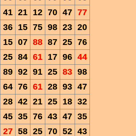
41
21
12
70
47
77
36
15
75
98
23
20
15
07
88
87
25
76
25
84
61
17
96
44
89
92
91
25
83
98
64
76
61
28
93
47
28
42
21
25
18
32
45
35
76
43
47
35
27
58
25
70
52
43