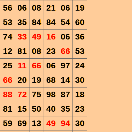
56
06
08
21
06
19
53
35
84
84
54
60
74
33
49
16
06
36
12
81
08
23
66
53
25
11
66
06
97
24
66
20
19
68
14
30
88
72
75
98
87
18
81
15
50
40
35
23
59
69
13
49
94
30