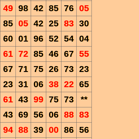
49
98
42
85
76
05
85
05
42
25
83
30
60
01
96
52
54
04
61
72
85
46
67
55
67
71
75
26
73
23
23
31
06
38
22
65
61
43
99
75
73
**
43
69
56
06
88
83
94
88
39
00
86
56