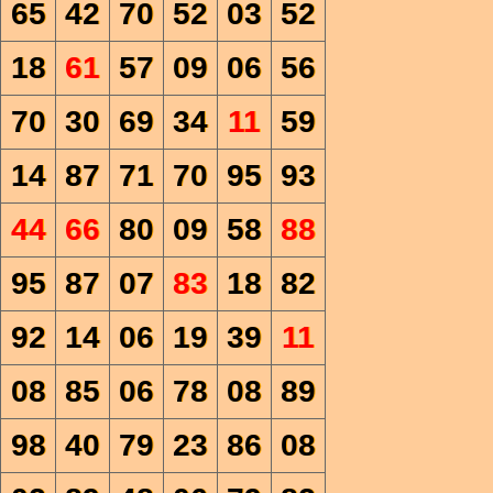
65
42
70
52
03
52
18
61
57
09
06
56
70
30
69
34
11
59
14
87
71
70
95
93
44
66
80
09
58
88
95
87
07
83
18
82
92
14
06
19
39
11
08
85
06
78
08
89
98
40
79
23
86
08