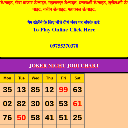
डे/नाइट, गोवा बाजार डे/नाइट, महाराष्ट्र डे/नाइट, धनलक्ष्मी डे/नाइट, श्रीलक्ष्मी डे/
नाइट, नसीब डे/नाइट, महाकाल डे/नाइट,
गेम खेलेंने के लिए नीचे दीये नंबर पर संपर्क करे!
To Play Online Click Here
09755370370
JOKER NIGHT JODI CHART
Mon
Tue
Wed
Thu
Fri
Sat
35
13
85
12
99
63
02
82
30
03
53
61
76
50
58
41
51
25