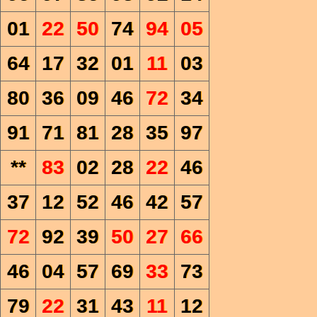
01
22
50
74
94
05
64
17
32
01
11
03
80
36
09
46
72
34
91
71
81
28
35
97
**
83
02
28
22
46
37
12
52
46
42
57
72
92
39
50
27
66
46
04
57
69
33
73
79
22
31
43
11
12