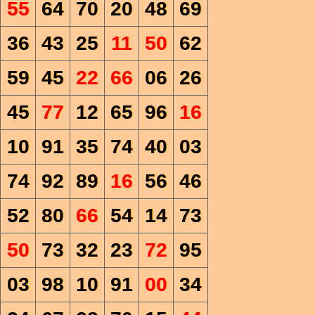
55
64
70
20
48
69
36
43
25
11
50
62
59
45
22
66
06
26
45
77
12
65
96
16
10
91
35
74
40
03
74
92
89
16
56
46
52
80
66
54
14
73
50
73
32
23
72
95
03
98
10
91
00
34