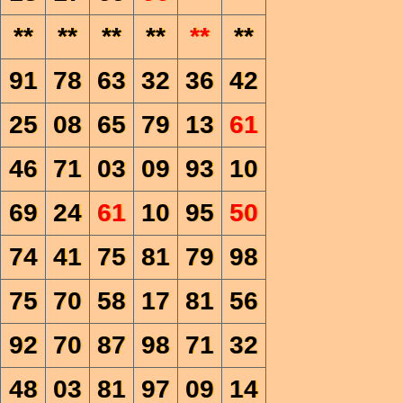
**
**
**
**
**
**
91
78
63
32
36
42
25
08
65
79
13
61
46
71
03
09
93
10
69
24
61
10
95
50
74
41
75
81
79
98
75
70
58
17
81
56
92
70
87
98
71
32
48
03
81
97
09
14