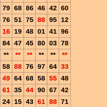
79
68
86
46
42
60
76
51
75
88
95
12
16
19
48
01
41
96
84
47
45
80
03
78
**
**
**
**
**
**
58
88
76
97
64
33
49
64
68
58
55
48
61
35
44
90
67
42
24
15
43
61
88
71