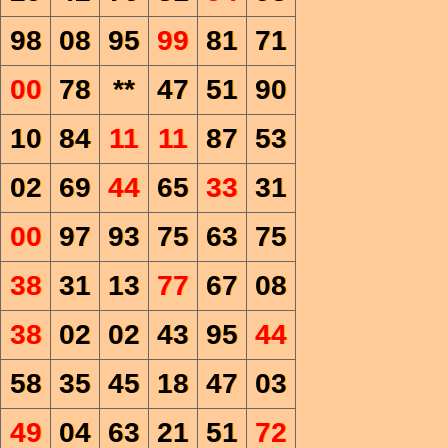
98
08
95
99
81
71
00
78
**
47
51
90
10
84
11
11
87
53
02
69
44
65
33
31
00
97
93
75
63
75
38
31
13
77
67
08
38
02
02
43
95
44
58
35
45
18
47
03
49
04
63
21
51
72