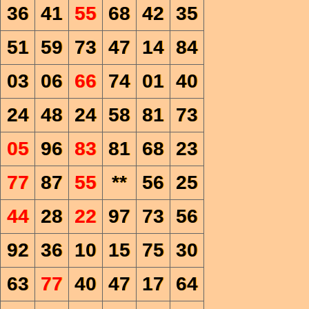
36
41
55
68
42
35
51
59
73
47
14
84
03
06
66
74
01
40
24
48
24
58
81
73
05
96
83
81
68
23
77
87
55
**
56
25
44
28
22
97
73
56
92
36
10
15
75
30
63
77
40
47
17
64