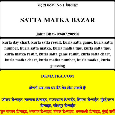
सट्टा मटका No.1 वेबसाइट
SATTA MATKA BAZAR
Jakir Bhai- 09407290958
kurla day chart, kurla satta result, kurla satta game, kurla satta
number, kurla satta matka, kurla matka tips, kurla satta tips,
kurla matka result, kurla satta game result, kurla satta chart,
kurla matka chart, kurla matka number, kurla matka, kurla
guessing
DKMATKA.COM
दोस्तों अब आप घर बैठे गेम खेल सकते है!
जोकर डे/नाइट, नटराज डे/नाइट, राजस्थान डे/नाईट, शिमला डे/नाईट, मुंबई रतन
डे/नाइट, जोधपुर डे/नाईट
शुभ बाजार डे/नाइट, धनराज डे/नाइट, बंगाल डे/नाइट, धनलक्ष्मी डे/नाइट, मुंबई वर्ली