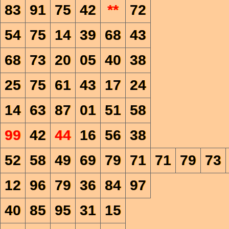
83
91
75
42
**
72
54
75
14
39
68
43
68
73
20
05
40
38
25
75
61
43
17
24
14
63
87
01
51
58
99
42
44
16
56
38
52
58
49
69
79
71
71
79
73
12
96
79
36
84
97
40
85
95
31
15