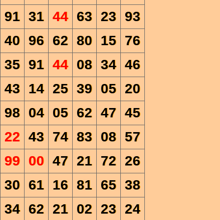
91
31
44
63
23
93
40
96
62
80
15
76
35
91
44
08
34
46
43
14
25
39
05
20
98
04
05
62
47
45
22
43
74
83
08
57
99
00
47
21
72
26
30
61
16
81
65
38
34
62
21
02
23
24