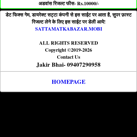
अडवांस रिजल्ट फीस- Rs.10000/-
डेट फिक्स गेम, डायरेक्ट सट्टा कंपनी से इस साईट पर आता है, सुपर फ़ास्ट
रिजल्ट लेने के लिए इस साईट पर डेली आये!
SATTAMATKABAZAR.MOBI
ALL RIGHTS RESERVED
Copyright ©2019-2026
Contact Us
Jakir Bhai- 09407290958
HOMEPAGE