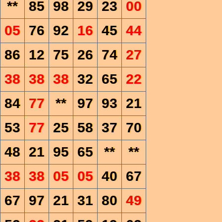
**
85
98
29
23
00
05
76
92
16
45
44
86
12
75
26
74
27
38
38
38
32
65
22
84
77
**
97
93
21
53
77
25
58
37
70
48
21
95
65
**
**
38
38
05
05
40
67
67
97
21
31
80
49