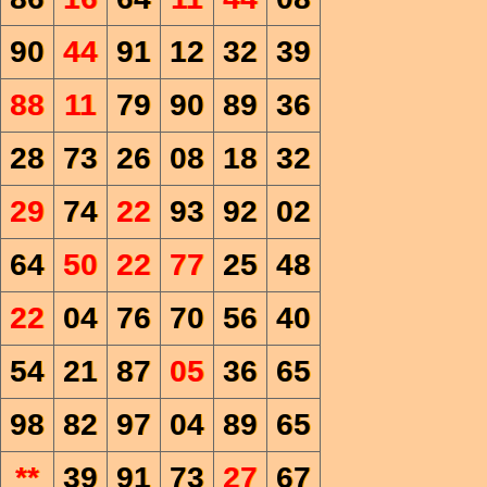
90
44
91
12
32
39
88
11
79
90
89
36
28
73
26
08
18
32
29
74
22
93
92
02
64
50
22
77
25
48
22
04
76
70
56
40
54
21
87
05
36
65
98
82
97
04
89
65
**
39
91
73
27
67