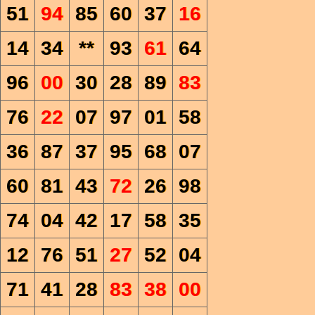
51
94
85
60
37
16
14
34
**
93
61
64
96
00
30
28
89
83
76
22
07
97
01
58
36
87
37
95
68
07
60
81
43
72
26
98
74
04
42
17
58
35
12
76
51
27
52
04
71
41
28
83
38
00