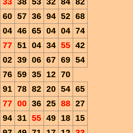
33
38
53
32
84
82
60
57
36
94
52
68
04
46
65
04
04
74
77
51
04
34
55
42
02
39
06
67
69
54
76
59
35
12
70
91
78
82
20
54
65
77
00
36
25
88
27
94
31
55
49
18
15
97
49
71
17
12
33