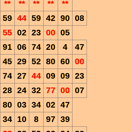
**
**
**
**
**
59
44
59
42
90
08
55
02
23
00
05
91
06
74
20
4
47
45
29
52
80
60
00
74
27
44
09
09
23
28
24
32
77
00
07
80
03
34
02
47
34
10
8
97
39