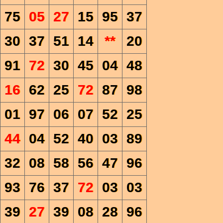
75
05
27
15
95
37
30
37
51
14
**
20
91
72
30
45
04
48
16
62
25
72
87
98
01
97
06
07
52
25
44
04
52
40
03
89
32
08
58
56
47
96
93
76
37
72
03
03
39
27
39
08
28
96