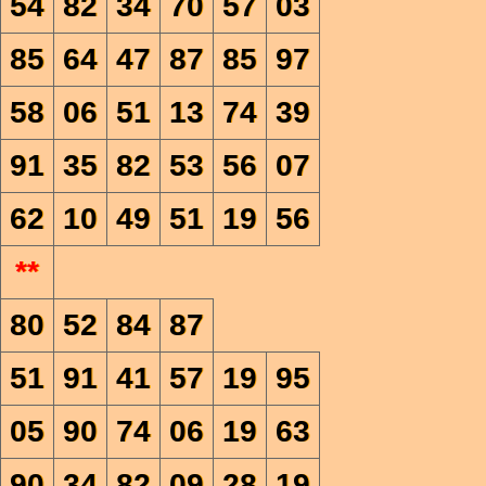
54
82
34
70
57
03
85
64
47
87
85
97
58
06
51
13
74
39
91
35
82
53
56
07
62
10
49
51
19
56
**
80
52
84
87
51
91
41
57
19
95
05
90
74
06
19
63
90
34
82
09
28
19