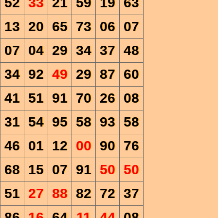
52
33
21
59
19
63
13
20
65
73
06
07
07
04
29
34
37
48
34
92
49
29
87
60
41
51
91
70
26
08
31
54
95
58
93
58
46
01
12
00
90
76
68
15
07
91
50
50
51
27
88
82
72
37
86
16
64
11
44
08