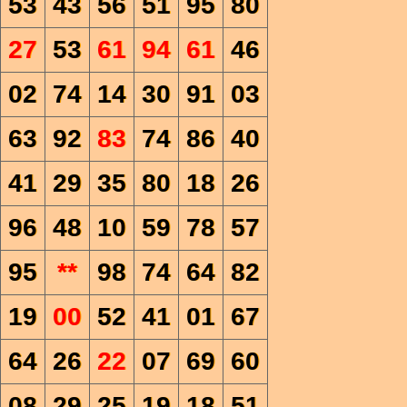
53
43
56
51
95
80
27
53
61
94
61
46
02
74
14
30
91
03
63
92
83
74
86
40
41
29
35
80
18
26
96
48
10
59
78
57
95
**
98
74
64
82
19
00
52
41
01
67
64
26
22
07
69
60
08
29
25
19
18
51