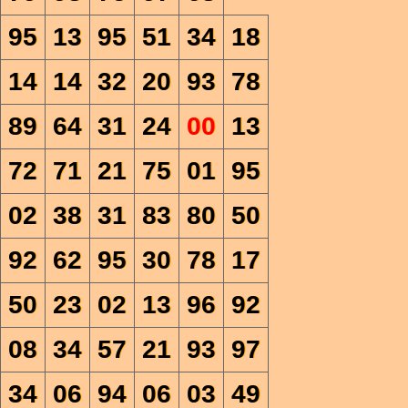
95
13
95
51
34
18
14
14
32
20
93
78
89
64
31
24
00
13
72
71
21
75
01
95
02
38
31
83
80
50
92
62
95
30
78
17
50
23
02
13
96
92
08
34
57
21
93
97
34
06
94
06
03
49