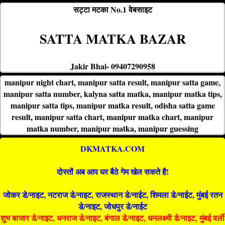
सट्टा मटका No.1 वेबसाइट
SATTA MATKA BAZAR
Jakir Bhai- 09407290958
manipur night chart, manipur satta result, manipur satta game,
manipur satta number, kalyna satta matka, manipur matka tips,
manipur satta tips, manipur matka result, odisha satta game
result, manipur satta chart, manipur matka chart, manipur
matka number, manipur matka, manipur guessing
DKMATKA.COM
दोस्तों अब आप घर बैठे गेम खेल सकते है!
जोकर डे/नाइट, नटराज डे/नाइट, राजस्थान डे/नाईट, शिमला डे/नाईट, मुंबई रतन
डे/नाइट, जोधपुर डे/नाईट
शुभ बाजार डे/नाइट, धनराज डे/नाइट, बंगाल डे/नाइट, धनलक्ष्मी डे/नाइट, मुंबई वर्ली