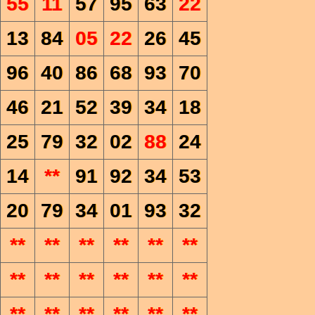
55
11
57
95
63
22
13
84
05
22
26
45
96
40
86
68
93
70
46
21
52
39
34
18
25
79
32
02
88
24
14
**
91
92
34
53
20
79
34
01
93
32
**
**
**
**
**
**
**
**
**
**
**
**
**
**
**
**
**
**