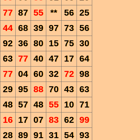
77
87
55
**
56
25
44
68
39
97
73
56
92
36
80
15
75
30
63
77
40
47
17
64
77
04
60
32
72
98
29
95
88
70
43
63
48
57
48
55
10
71
16
17
07
83
62
99
28
89
91
31
54
93