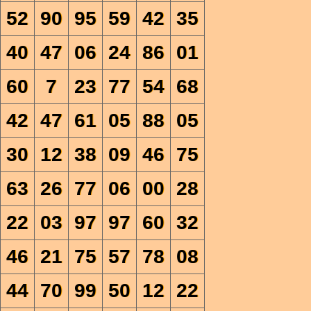
52
90
95
59
42
35
40
47
06
24
86
01
60
7
23
77
54
68
42
47
61
05
88
05
30
12
38
09
46
75
63
26
77
06
00
28
22
03
97
97
60
32
46
21
75
57
78
08
44
70
99
50
12
22