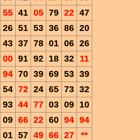
55
41
05
79
22
47
26
51
53
36
86
20
43
37
78
01
06
26
00
91
92
18
32
11
94
70
39
69
53
39
54
72
24
65
73
32
93
44
77
03
09
10
09
66
22
60
94
94
01
57
49
66
27
**