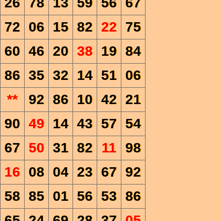
26
78
13
59
56
67
72
06
15
82
22
75
60
46
20
38
19
84
86
35
32
14
51
06
**
92
86
10
42
21
90
49
14
43
57
54
67
50
31
82
11
98
16
08
04
23
67
92
58
85
01
56
53
86
65
24
69
28
37
05