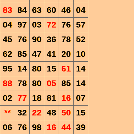
83
84
63
60
46
04
04
97
03
72
76
57
45
76
90
36
78
52
62
85
47
41
20
10
95
14
80
15
61
14
88
78
80
05
85
14
02
77
18
81
16
07
**
32
22
48
50
15
06
76
98
16
44
39