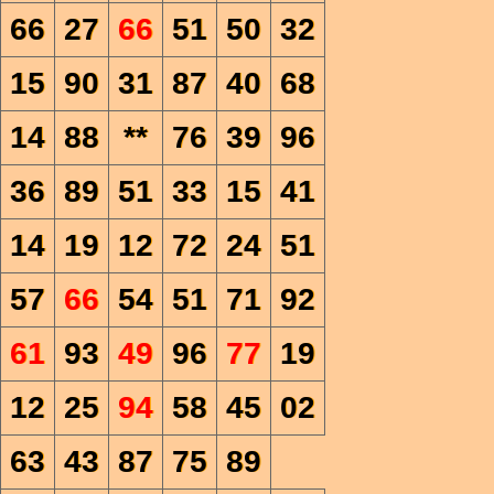
66
27
66
51
50
32
15
90
31
87
40
68
14
88
**
76
39
96
36
89
51
33
15
41
14
19
12
72
24
51
57
66
54
51
71
92
61
93
49
96
77
19
12
25
94
58
45
02
63
43
87
75
89