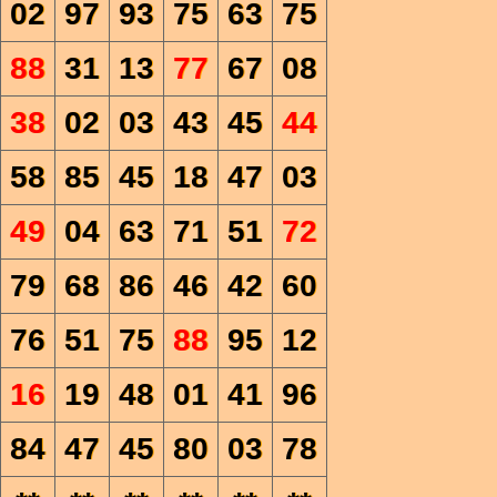
02
97
93
75
63
75
88
31
13
77
67
08
38
02
03
43
45
44
58
85
45
18
47
03
49
04
63
71
51
72
79
68
86
46
42
60
76
51
75
88
95
12
16
19
48
01
41
96
84
47
45
80
03
78