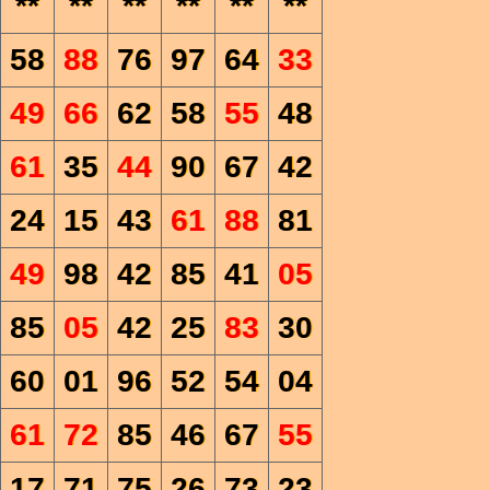
**
**
**
**
**
**
58
88
76
97
64
33
49
66
62
58
55
48
61
35
44
90
67
42
24
15
43
61
88
81
49
98
42
85
41
05
85
05
42
25
83
30
60
01
96
52
54
04
61
72
85
46
67
55
17
71
75
26
73
23