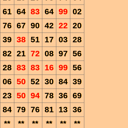
61
64
83
64
99
02
76
67
90
42
22
20
39
38
51
17
03
28
82
21
72
08
97
56
28
83
83
16
99
56
06
50
52
30
84
39
23
50
94
78
36
69
84
79
76
81
13
36
**
**
**
**
**
**