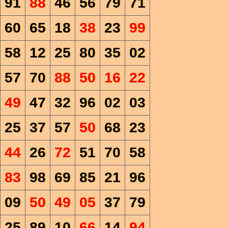
91
88
46
56
79
71
60
65
18
38
23
99
58
12
25
80
35
02
57
70
88
50
16
22
49
47
32
96
02
03
25
37
57
50
68
23
44
26
72
51
70
58
83
98
69
85
21
96
09
50
49
05
37
79
25
89
10
66
14
94