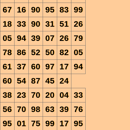
67
16
90
95
83
99
18
33
90
31
51
26
05
94
39
07
26
79
78
86
52
50
82
05
61
37
60
97
17
94
60
54
87
45
24
38
23
70
20
04
33
56
70
98
63
39
76
95
01
75
99
17
95