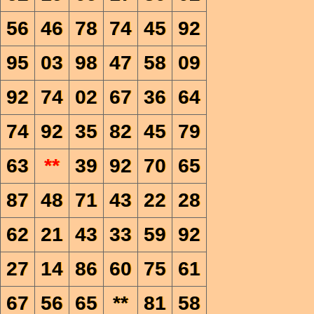
56
46
78
74
45
92
95
03
98
47
58
09
92
74
02
67
36
64
74
92
35
82
45
79
63
**
39
92
70
65
87
48
71
43
22
28
62
21
43
33
59
92
27
14
86
60
75
61
67
56
65
**
81
58