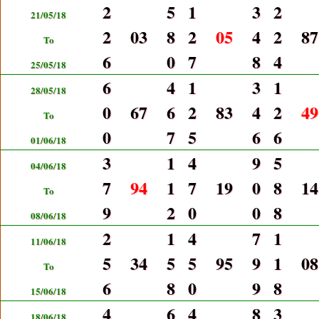
2
5
1
3
2
21/05/18
2
03
8
2
05
4
2
87
To
6
0
7
8
4
25/05/18
6
4
1
3
1
28/05/18
0
67
6
2
83
4
2
49
To
0
7
5
6
6
01/06/18
3
1
4
9
5
04/06/18
7
94
1
7
19
0
8
14
To
9
2
0
0
8
08/06/18
2
1
4
7
1
11/06/18
5
34
5
5
95
9
1
08
To
6
8
0
9
8
15/06/18
4
6
4
8
3
18/06/18