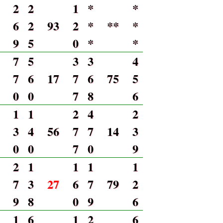
2
2
1
*
*
6
2
93
2
*
**
*
9
5
0
*
*
7
5
3
3
4
7
6
17
7
6
75
5
0
0
7
8
6
1
1
2
4
2
3
4
56
7
7
14
3
0
0
7
0
9
2
1
1
1
1
7
3
27
6
7
79
2
9
8
0
9
6
1
6
1
2
6