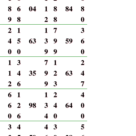
8
6
04
1
8
84
8
9
8
2
8
0
2
1
1
7
3
4
5
63
3
9
59
6
0
0
9
9
0
1
3
7
1
2
1
4
35
9
2
63
4
2
6
9
3
7
6
1
1
2
4
6
2
98
3
4
64
0
0
6
4
0
0
3
4
4
3
5