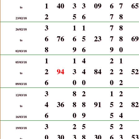
1
40
3
3
09
6
7
65
to
2
5
6
7
8
23/02/18
3
1
1
7
8
26/02/18
6
76
6
5
23
7
8
69
to
8
9
6
9
0
02/03/18
1
1
4
2
1
05/03/18
2
94
3
4
84
2
2
52
to
6
0
0
0
2
09/03/18
3
8
2
1
2
12/03/18
4
36
8
8
91
5
2
82
to
6
0
9
5
4
16/03/18
3
2
5
5
2
19/03/18
0
30
3
8
30
6
3
53
to