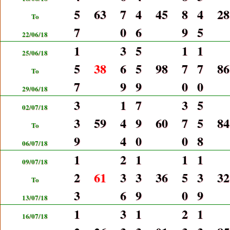
5
63
7
4
45
8
4
28
To
7
0
6
9
5
22/06/18
1
3
5
1
1
25/06/18
5
38
6
5
98
7
7
86
To
7
9
9
0
0
29/06/18
3
1
7
3
5
02/07/18
3
59
4
9
60
7
5
84
To
9
4
0
0
8
06/07/18
1
2
1
1
1
09/07/18
2
61
3
3
36
5
3
32
To
3
6
9
0
9
13/07/18
1
3
1
2
1
16/07/18