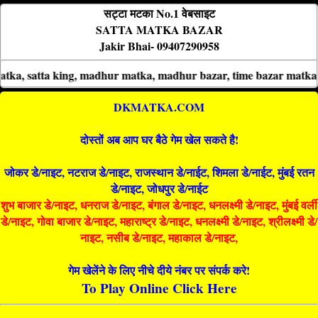
सट्टा मटका No.1 वेबसाइट
SATTA MATKA BAZAR
Jakir Bhai- 09407290958
satta king, madhur matka, madhur bazar, time bazar matka, nashik m
DKMATKA.COM
दोस्तों अब आप घर बैठे गेम खेल सकते है!
जोकर डे/नाइट, नटराज डे/नाइट, राजस्थान डे/नाईट, शिमला डे/नाईट, मुंबई रतन
डे/नाइट, जोधपुर डे/नाईट
शुभ बाजार डे/नाइट, धनराज डे/नाइट, बंगाल डे/नाइट, धनलक्ष्मी डे/नाइट, मुंबई वर्ली
डे/नाइट, गोवा बाजार डे/नाइट, महाराष्ट्र डे/नाइट, धनलक्ष्मी डे/नाइट, श्रीलक्ष्मी डे/
नाइट, नसीब डे/नाइट, महाकाल डे/नाइट,
गेम खेलेंने के लिए नीचे दीये नंबर पर संपर्क करे!
To Play Online Click Here