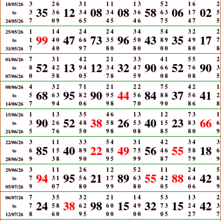
3
2
6
3
1
1
1
1
3
5
2
1
6
2
18/05/26
35
12
08
08
58
06
02
3
3
6
3
4
3
4
3
6
6
3
1
7
5
to
7
0
9
6
5
4
5
4
6
7
5
4
7
5
24/05/26
1
1
4
2
4
2
4
3
4
5
4
3
2
2
25/05/26
99
47
73
96
43
35
17
1
4
0
6
6
3
5
5
0
8
9
4
9
7
to
7
4
0
9
7
8
0
8
0
0
0
8
0
8
31/05/26
7
3
1
4
2
2
1
3
3
4
1
5
5
2
01/06/26
52
13
12
32
90
52
90
8
4
2
9
4
3
4
4
7
6
6
7
6
3
to
0
5
8
0
5
7
8
5
9
0
8
0
8
5
07/06/26
4
3
2
7
1
2
1
2
2
7
5
4
2
1
08/06/26
68
95
90
44
84
37
41
5
6
3
8
2
9
5
5
6
8
8
5
6
2
to
7
9
4
0
6
9
8
7
0
9
0
8
6
8
14/06/26
1
1
3
3
5
4
6
1
3
1
2
7
3
1
15/06/26
90
52
38
26
40
23
66
3
2
6
4
8
5
8
5
3
1
5
8
3
6
to
5
7
6
5
0
9
8
0
8
8
5
8
0
9
21/06/26
3
1
1
3
3
5
4
3
1
4
2
3
4
3
22/06/26
85
40
22
49
56
55
18
6
1
5
8
9
8
5
7
5
4
6
5
8
6
to
9
3
8
9
0
9
5
9
9
8
7
7
9
9
28/06/26
3
1
1
2
6
1
2
5
2
1
1
2
4
5
29/06/26
94
95
21
89
55
88
42
7
3
1
5
6
1
7
6
3
4
2
6
4
8
to
9
0
7
8
0
9
9
8
0
0
5
0
6
9
05/07/26
7
3
5
3
2
2
1
1
4
5
3
1
3
2
06/07/26
24
38
98
15
32
15
42
7
5
8
6
2
6
0
4
9
7
3
2
4
3
to
8
6
0
9
5
0
0
0
0
0
5
2
7
7
12/07/26