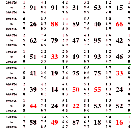
1
4
1
4
2
3
2
1
2
1
26/01/26
91
91
31
53
15
2
8
2
8
5
9
4
4
9
6
to
6
9
6
9
6
9
9
8
0
8
30/01/26
6
8
3
1
4
5
3
2
8
7
02/02/26
26
88
89
40
66
7
8
7
2
4
7
5
4
9
9
to
9
0
8
5
0
7
6
4
9
0
06/02/26
2
7
4
1
6
4
1
7
6
1
09/02/26
62
79
47
95
42
5
7
4
2
9
6
3
8
9
5
to
9
8
9
6
9
7
5
0
9
6
13/02/26
1
2
2
2
6
2
1
1
2
3
16/02/26
51
33
19
93
46
4
4
2
3
6
7
1
3
5
5
to
0
5
9
8
9
0
7
9
7
8
20/02/26
1
1
1
4
5
5
5
5
7
6
23/02/26
41
19
75
75
33
5
3
0
7
6
0
6
0
7
8
to
8
7
0
8
6
0
6
0
9
9
27/02/26
2
4
3
6
1
5
1
1
3
3
02/03/26
39
14
50
55
24
3
5
3
8
1
6
1
1
3
3
to
8
0
5
0
3
9
3
3
6
8
06/03/26
1
7
1
5
1
5
1
1
3
6
09/03/26
44
24
22
53
52
5
7
4
9
5
8
4
3
5
7
to
8
0
7
0
6
9
0
9
7
9
13/03/26
1
3
4
5
5
4
1
5
4
1
16/03/26
58
49
87
18
16
7
7
5
6
6
6
3
6
8
1
to
7
8
5
8
7
7
7
7
9
4
20/03/26