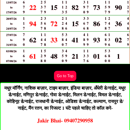
6
2
5
1
1
3
1
1
1
1
13/07/26
22
15
82
73
90
7
3
7
1
2
9
7
5
9
2
to
9
7
9
3
5
0
9
7
9
7
17/07/26
1
2
3
2
1
3
3
1
2
4
20/07/26
94
72
15
86
36
1
5
6
2
4
6
7
7
4
4
to
7
7
8
8
6
6
8
8
7
8
24/07/26
7
1
1
5
3
4
1
6
1
6
27/07/26
62
33
41
93
02
9
4
4
8
4
8
9
8
3
7
to
0
7
8
0
7
9
9
9
6
9
31/07/26
1
1
5
3
4
1
1
5
3
03/08/26
61
48
21
01
1
6
2
9
5
9
3
3
6
8
to
9
8
0
0
9
7
6
0
0
07/08/26
Go to Top
मधुर मॉर्निंग, नाशिक बाज़ार, टाइम बाज़ार, इंडिया बाज़ार, अँधेरी डे/नाईट, मधुर
डे/नाईट, मणिपुर डे/नाईट, गोवा डे/नाईट, मिलन डे/नाईट, विमल डे/नाईट,
कोहिनूर डे/नाईट, राजधानी डे/नाईट, ओडिशा डे/नाईट, कल्याण, रायपुर डे/
नाईट, मैंन रतन, का रिजल्ट 1 घंटे पहले चाहिए तो कॉल करे-
Jakir Bhai- 09407290958