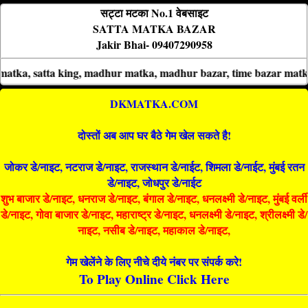
सट्टा मटका No.1 वेबसाइट
SATTA MATKA BAZAR
Jakir Bhai- 09407290958
, satta king, madhur matka, madhur bazar, time bazar matka, nashik 
DKMATKA.COM
दोस्तों अब आप घर बैठे गेम खेल सकते है!
जोकर डे/नाइट, नटराज डे/नाइट, राजस्थान डे/नाईट, शिमला डे/नाईट, मुंबई रतन
डे/नाइट, जोधपुर डे/नाईट
शुभ बाजार डे/नाइट, धनराज डे/नाइट, बंगाल डे/नाइट, धनलक्ष्मी डे/नाइट, मुंबई वर्ली
डे/नाइट, गोवा बाजार डे/नाइट, महाराष्ट्र डे/नाइट, धनलक्ष्मी डे/नाइट, श्रीलक्ष्मी डे/
नाइट, नसीब डे/नाइट, महाकाल डे/नाइट,
गेम खेलेंने के लिए नीचे दीये नंबर पर संपर्क करे!
To Play Online Click Here