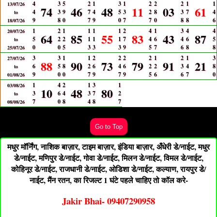
4
3
5
2
1
3
1
2
2
2
1
1
13/07/26
74
46
48
11
03
61
4
3
9
7
4
5
3
2
8
3
7
4
to
9
8
0
7
9
0
7
7
0
8
8
6
18/07/26
1
2
1
1
1
1
2
4
1
3
4
4
20/07/26
64
85
55
83
43
87
5
2
2
1
1
1
7
4
6
4
6
5
to
0
0
5
3
3
3
9
5
7
6
8
8
25/07/26
3
3
1
1
2
2
2
2
1
2
1
3
27/07/26
88
90
73
79
91
21
6
5
8
2
6
4
6
2
2
3
4
8
to
9
0
0
7
9
7
9
5
6
6
7
0
01/08/26
1
4
2
1
3
1
03/08/26
10
48
80
3
6
4
3
7
2
to
7
0
8
4
8
7
08/08/26
Go to Top
मधुर मॉर्निंग, नाशिक बाज़ार, टाइम बाज़ार, इंडिया बाज़ार, अँधेरी डे/नाईट, मधुर
डे/नाईट, मणिपुर डे/नाईट, गोवा डे/नाईट, मिलन डे/नाईट, विमल डे/नाईट,
कोहिनूर डे/नाईट, राजधानी डे/नाईट, ओडिशा डे/नाईट, कल्याण, रायपुर डे/
नाईट, मैंन रतन, का रिजल्ट 1 घंटे पहले चाहिए तो कॉल करे-
Jakir Bhai- 09407290958