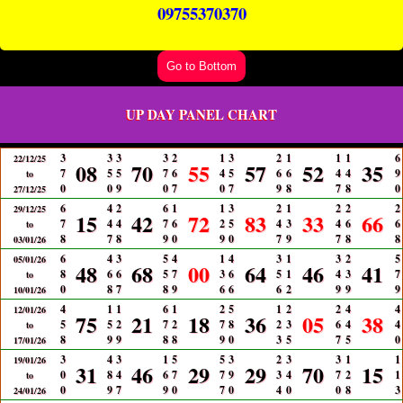
09755370370
Go to Bottom
UP DAY PANEL CHART
3
3
3
3
2
1
3
2
1
1
1
6
22/12/25
08
70
55
57
52
35
7
5
5
7
6
4
5
6
6
4
4
9
to
0
0
9
0
7
0
7
9
8
7
8
0
27/12/25
6
4
2
6
1
1
3
2
1
2
2
2
29/12/25
15
42
72
83
33
66
7
4
4
7
6
2
5
4
3
4
6
6
to
8
7
8
9
0
9
0
7
9
7
8
8
03/01/26
6
4
3
5
4
1
4
3
1
3
2
5
05/01/26
48
68
00
64
46
41
8
6
6
5
7
3
6
5
1
4
3
7
to
0
8
7
8
9
6
6
6
2
9
9
9
10/01/26
4
1
1
6
1
2
5
1
2
2
4
4
12/01/26
75
21
18
36
05
38
5
5
2
7
2
7
8
2
3
6
4
4
to
8
9
9
8
8
9
0
3
5
7
5
0
17/01/26
3
4
3
1
5
5
3
2
3
3
1
1
19/01/26
31
46
29
29
70
15
0
8
4
6
7
7
9
3
4
7
2
1
to
0
9
7
9
0
7
0
4
0
0
8
3
24/01/26