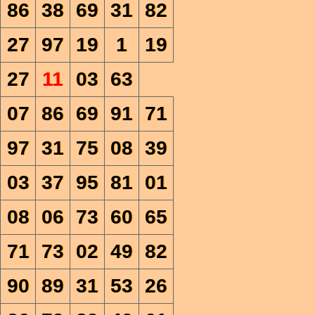
86
38
69
31
82
27
97
19
1
19
27
11
03
63
07
86
69
91
71
97
31
75
08
39
03
37
95
81
01
08
06
73
60
65
71
73
02
49
82
90
89
31
53
26