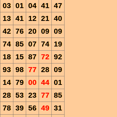
03
01
04
41
47
13
41
12
21
40
42
76
20
09
09
74
85
07
74
19
18
15
87
72
92
93
98
77
28
09
14
79
00
44
01
28
53
23
77
85
78
39
56
49
31