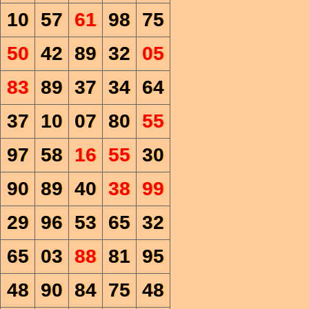
10
57
61
98
75
50
42
89
32
05
83
89
37
34
64
37
10
07
80
55
97
58
16
55
30
90
89
40
38
99
29
96
53
65
32
65
03
88
81
95
48
90
84
75
48