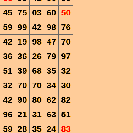
45
75
03
60
50
59
99
42
98
76
42
19
98
47
70
36
36
26
79
97
51
39
68
35
32
32
70
70
34
30
42
90
80
62
82
96
21
31
63
51
59
28
35
24
83