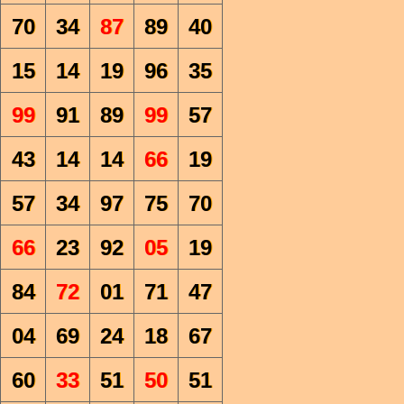
70
34
87
89
40
15
14
19
96
35
99
91
89
99
57
43
14
14
66
19
57
34
97
75
70
66
23
92
05
19
84
72
01
71
47
04
69
24
18
67
60
33
51
50
51