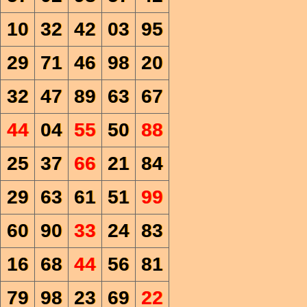
10
32
42
03
95
29
71
46
98
20
32
47
89
63
67
44
04
55
50
88
25
37
66
21
84
29
63
61
51
99
60
90
33
24
83
16
68
44
56
81
79
98
23
69
22