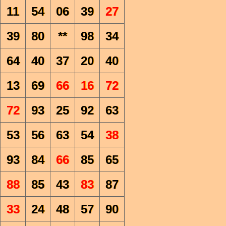
11
54
06
39
27
39
80
**
98
34
64
40
37
20
40
13
69
66
16
72
72
93
25
92
63
53
56
63
54
38
93
84
66
85
65
88
85
43
83
87
33
24
48
57
90