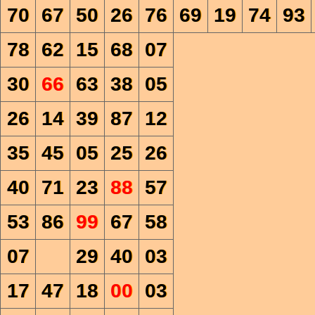
70
67
50
26
76
69
19
74
93
78
62
15
68
07
30
66
63
38
05
26
14
39
87
12
35
45
05
25
26
40
71
23
88
57
53
86
99
67
58
07
29
40
03
17
47
18
00
03