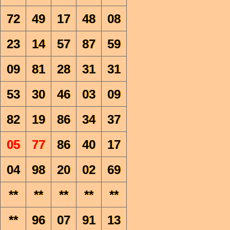
72
49
17
48
08
23
14
57
87
59
09
81
28
31
31
53
30
46
03
09
82
19
86
34
37
05
77
86
40
17
04
98
20
02
69
**
**
**
**
**
**
96
07
91
13