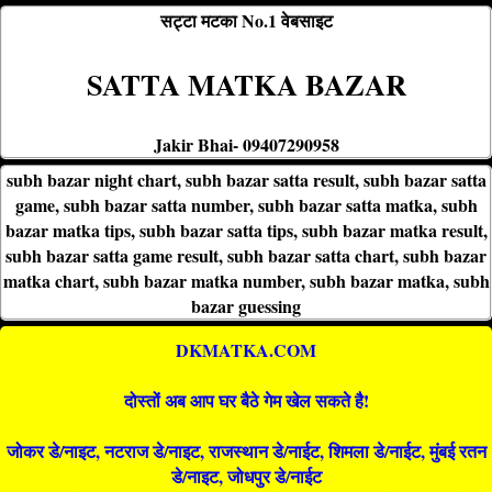
सट्टा मटका No.1 वेबसाइट
SATTA MATKA BAZAR
Jakir Bhai- 09407290958
subh bazar night chart, subh bazar satta result, subh bazar satta
game, subh bazar satta number, subh bazar satta matka, subh
bazar matka tips, subh bazar satta tips, subh bazar matka result,
subh bazar satta game result, subh bazar satta chart, subh bazar
matka chart, subh bazar matka number, subh bazar matka, subh
bazar guessing
DKMATKA.COM
दोस्तों अब आप घर बैठे गेम खेल सकते है!
जोकर डे/नाइट, नटराज डे/नाइट, राजस्थान डे/नाईट, शिमला डे/नाईट, मुंबई रतन
डे/नाइट, जोधपुर डे/नाईट