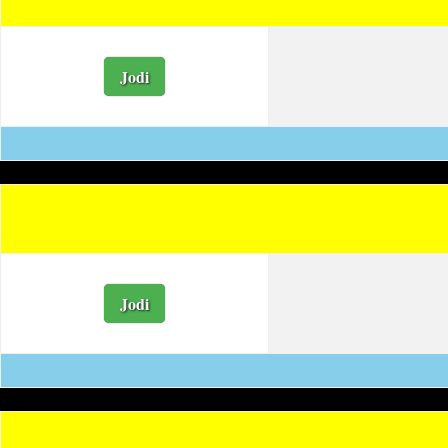
Jodi
Jodi