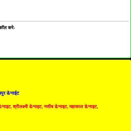
कॉल करे-
पुर डे/नाईट
 डे/नाइट, श्रीलक्ष्मी डे/नाइट, नसीब डे/नाइट, महाकाल डे/नाइट,