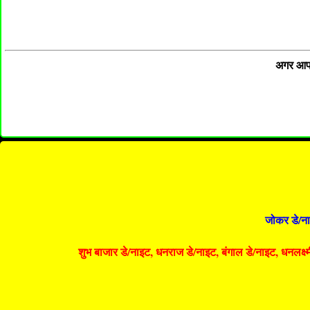
अगर आप 
जोकर डे/ना
शुभ बाजार डे/नाइट, धनराज डे/नाइट, बंगाल डे/नाइट, धनलक्ष्मी 