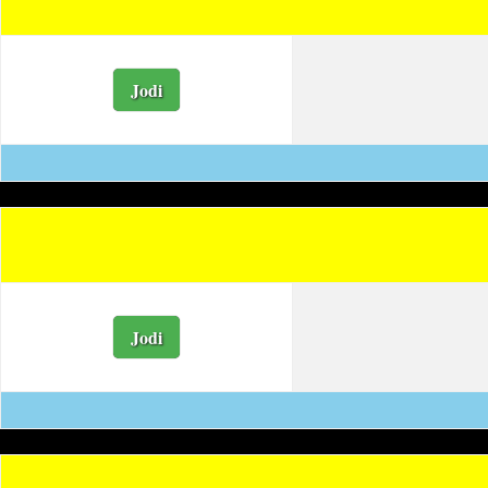
Jodi
Jodi