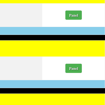
Panel
Panel