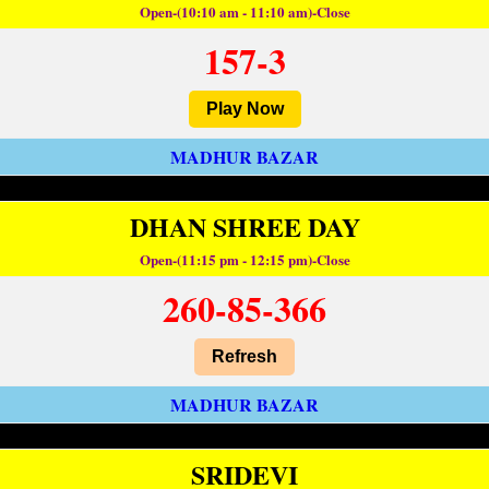
Open-(10:10 am - 11:10 am)-Close
157-3
Play Now
MADHUR BAZAR
DHAN SHREE DAY
Open-(11:15 pm - 12:15 pm)-Close
260-85-366
Refresh
MADHUR BAZAR
SRIDEVI