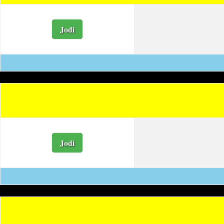
Jodi
Jodi