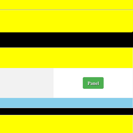
Panel