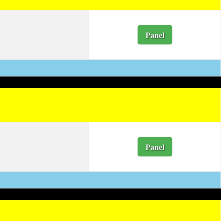
Panel
Panel