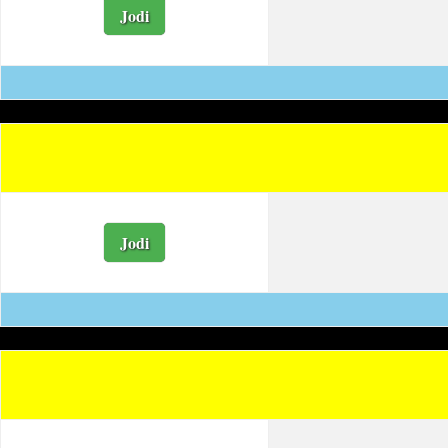
Jodi
Jodi