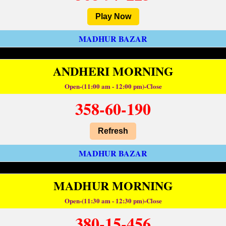
Play Now
MADHUR BAZAR
ANDHERI MORNING
Open-(11:00 am - 12:00 pm)-Close
358-60-190
Refresh
MADHUR BAZAR
MADHUR MORNING
Open-(11:30 am - 12:30 pm)-Close
380-15-456