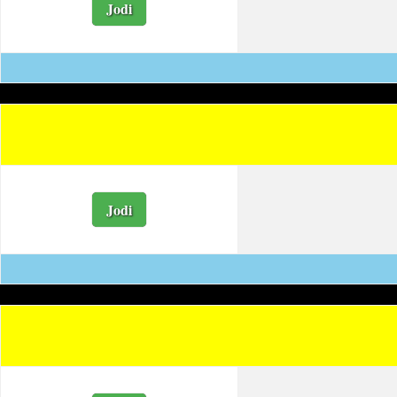
Jodi
Jodi