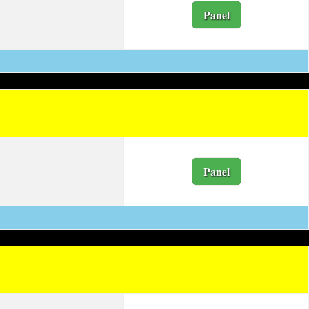
Panel
Panel