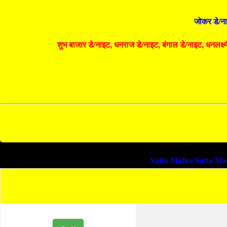
जोकर डे/ना
शुभ बाजार डे/नाइट, धनराज डे/नाइट, बंगाल डे/नाइट, धनलक्ष्मी 
Satta Matka
Satta Matka
Satt