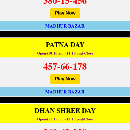
380-15-456
Play Now
MADHUR BAZAR
PATNA DAY
Open-(10:10 am - 11:10 am)-Close
457-66-178
Play Now
MADHUR BAZAR
DHAN SHREE DAY
Open-(11:15 pm - 12:15 pm)-Close