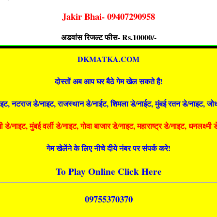
Jakir Bhai- 09407290958
अडवांस रिजल्ट फीस- Rs.10000/-
DKMATKA.COM
दोस्तों अब आप घर बैठे गेम खेल सकते है!
इट, नटराज डे/नाइट, राजस्थान डे/नाईट, शिमला डे/नाईट, मुंबई रतन डे/नाइट, जोध
डे/नाइट, मुंबई वर्ली डे/नाइट, गोवा बाजार डे/नाइट, महाराष्ट्र डे/नाइट, धनलक्ष्मी
गेम खेलेंने के लिए नीचे दीये नंबर पर संपर्क करे!
To Play Online Click Here
09755370370