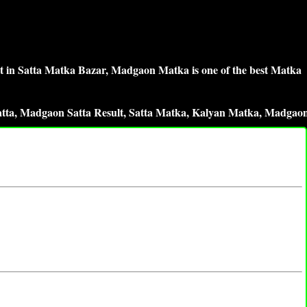
 in Satta Matka Bazar, Madgaon Matka is one of the best Matka
dgaon Satta Result, Satta Matka, Kalyan Matka, Madgaon Liv