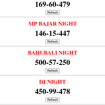
169-60-479
Refresh
MP BAJAR NIGHT
146-15-447
Refresh
BAHUBALI NIGHT
500-57-250
Refresh
DJ NIGHT
450-99-478
Refresh