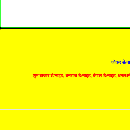
जोकर डे/ना
शुभ बाजार डे/नाइट, धनराज डे/नाइट, बंगाल डे/नाइट, धनलक्ष्मी 