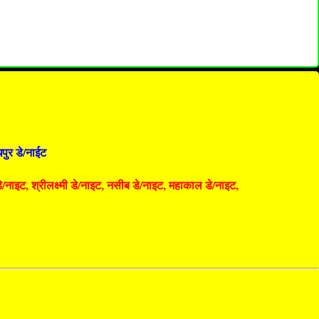
पुर डे/नाईट
 डे/नाइट, श्रीलक्ष्मी डे/नाइट, नसीब डे/नाइट, महाकाल डे/नाइट,