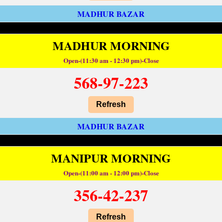
MADHUR BAZAR
MADHUR MORNING
Open-(11:30 am - 12:30 pm)-Close
568-97-223
Refresh
MADHUR BAZAR
MANIPUR MORNING
Open-(11:00 am - 12:00 pm)-Close
356-42-237
Refresh