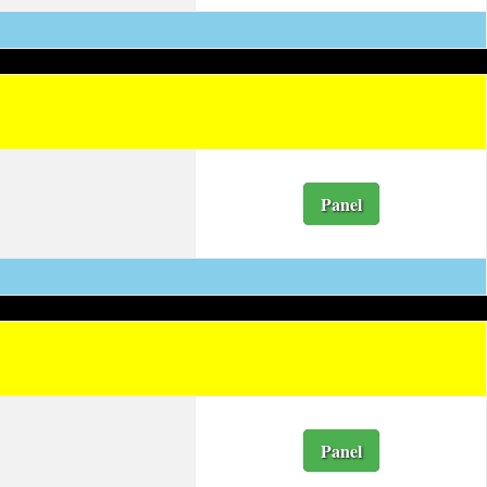
Panel
Panel