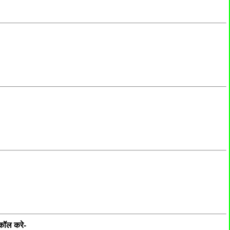
कॉल करे-