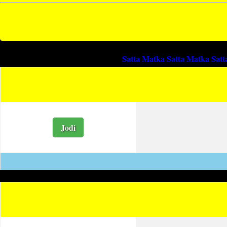
Satta Matka
Satta Matka
Satta Matka
Jodi