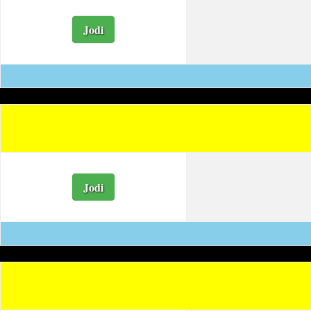
Jodi
Jodi