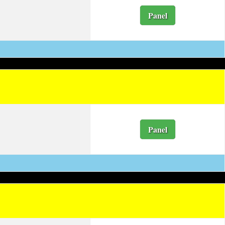
Panel
Panel