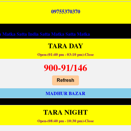
09755370370
Satta India
Satta Matka
Satta Matka
TARA DAY
Open-(01:40 pm - 03:10 pm)-Close
900-91/146
Refresh
MADHUR BAZAR
TARA NIGHT
Open-(08:40 pm - 10:30 pm)-Close