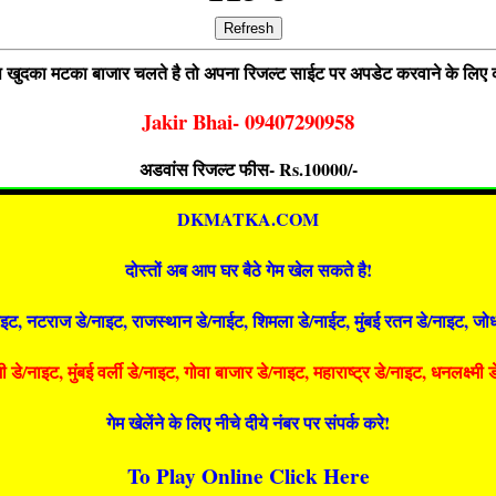
Refresh
खुदका मटका बाजार चलते है तो अपना रिजल्ट साईट पर अपडेट करवाने के लिए 
Jakir Bhai- 09407290958
अडवांस रिजल्ट फीस- Rs.10000/-
DKMATKA.COM
दोस्तों अब आप घर बैठे गेम खेल सकते है!
इट, नटराज डे/नाइट, राजस्थान डे/नाईट, शिमला डे/नाईट, मुंबई रतन डे/नाइट, जोध
डे/नाइट, मुंबई वर्ली डे/नाइट, गोवा बाजार डे/नाइट, महाराष्ट्र डे/नाइट, धनलक्ष्मी
गेम खेलेंने के लिए नीचे दीये नंबर पर संपर्क करे!
To Play Online Click Here