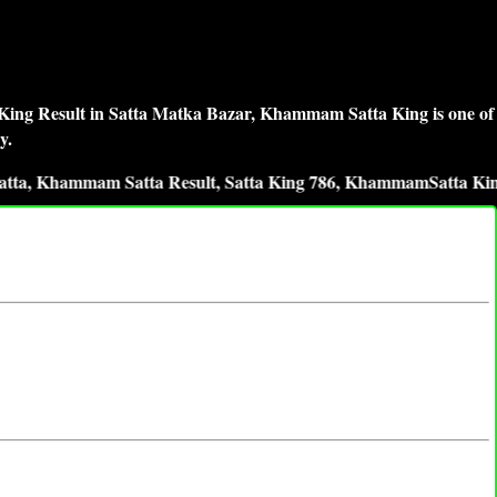
ing Result in Satta Matka Bazar, Khammam Satta King is one of
y.
ammam Satta Result, Satta King 786, KhammamSatta King, Kha