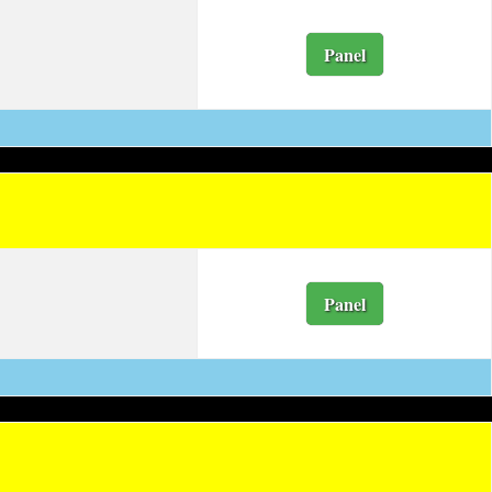
Panel
Panel