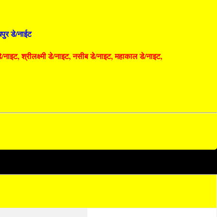
पुर डे/नाईट
 डे/नाइट, श्रीलक्ष्मी डे/नाइट, नसीब डे/नाइट, महाकाल डे/नाइट,