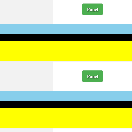
Panel
Panel