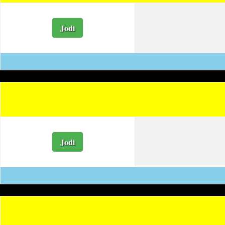
Jodi
Jodi