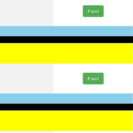
Panel
Panel