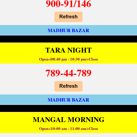
900-91/146
Refresh
MADHUR BAZAR
TARA NIGHT
Open-(08:40 pm - 10:30 pm)-Close
789-44-789
Refresh
MADHUR BAZAR
MANGAL MORNING
Open-(10:00 am - 11:00 am)-Close