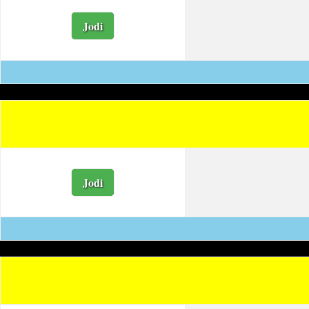
Jodi
Jodi