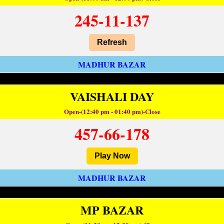
245-11-137
Refresh
MADHUR BAZAR
VAISHALI DAY
Open-(12:40 pm - 01:40 pm)-Close
457-66-178
Play Now
MADHUR BAZAR
MP BAZAR