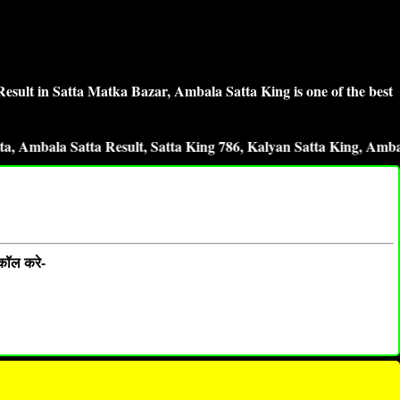
sult in Satta Matka Bazar, Ambala Satta King is one of the best
a Satta Result, Satta King 786, Kalyan Satta King, Ambala Live
कॉल करे-