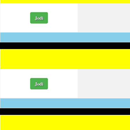
Jodi
Jodi