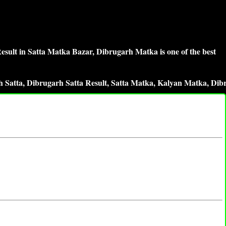
ult in Satta Matka Bazar, Dibrugarh Matka is one of the best
 Dibrugarh Satta Result, Satta Matka, Kalyan Matka, Dibrugar