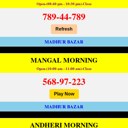
Open-(08:40 pm - 10:30 pm)-Close
789-44-789
Refresh
MADHUR BAZAR
MANGAL MORNING
Open-(10:00 am - 11:00 am)-Close
568-97-223
Play Now
MADHUR BAZAR
ANDHERI MORNING