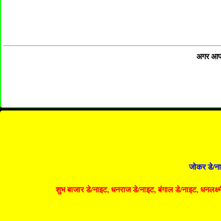
अगर आप 
जोकर डे/ना
शुभ बाजार डे/नाइट, धनराज डे/नाइट, बंगाल डे/नाइट, धनलक्ष्मी 