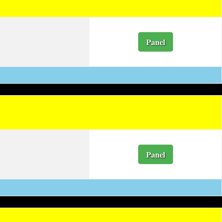
Panel
Panel