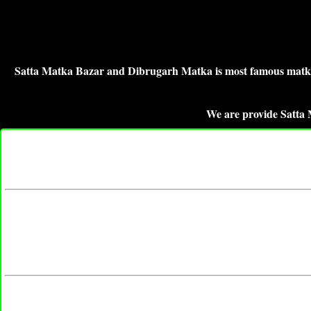
Satta Matka Bazar and Dibrugarh Matka is most famous matka 
We are provide Satta Matka B