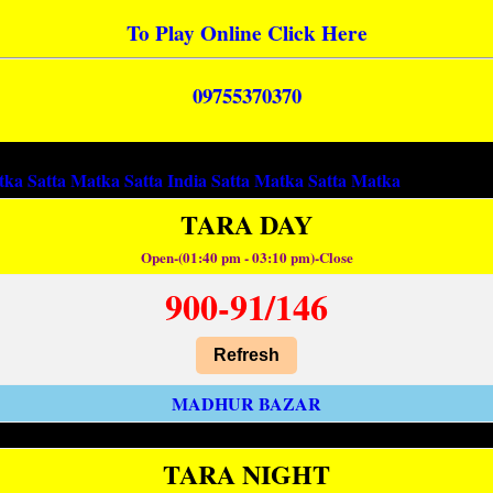
To Play Online Click Here
09755370370
a Matka
Satta India
Satta Matka
Satta Matka
TARA DAY
Open-(01:40 pm - 03:10 pm)-Close
900-91/146
Refresh
MADHUR BAZAR
TARA NIGHT