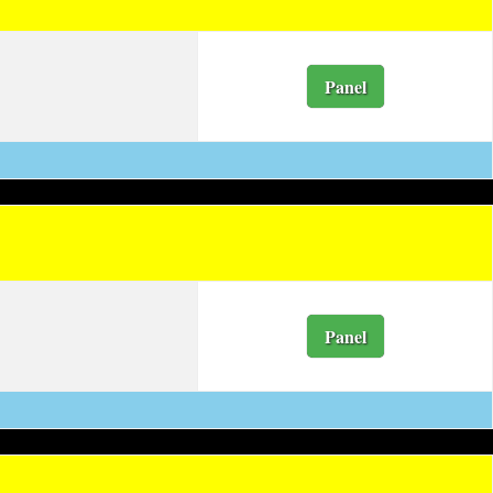
Panel
Panel