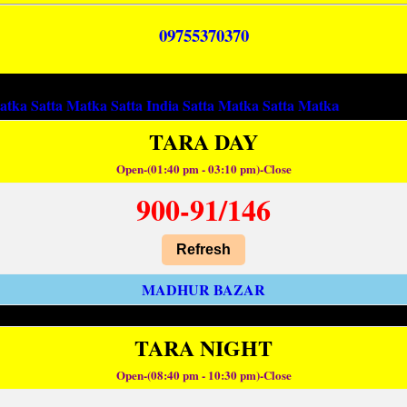
09755370370
ta Matka
Satta India
Satta Matka
Satta Matka
TARA DAY
Open-(01:40 pm - 03:10 pm)-Close
900-91/146
Refresh
MADHUR BAZAR
TARA NIGHT
Open-(08:40 pm - 10:30 pm)-Close