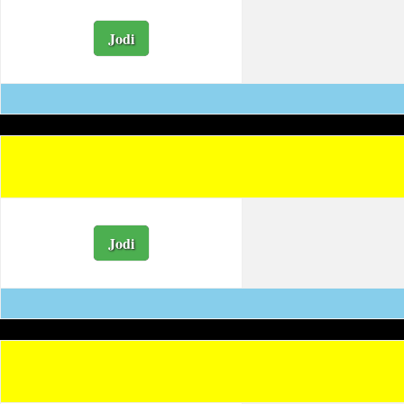
Jodi
Jodi