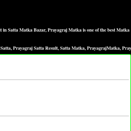
 in Satta Matka Bazar, Prayagraj Matka is one of the best Matka
Prayagraj Satta Result, Satta Matka, PrayagrajMatka, Prayagraj 