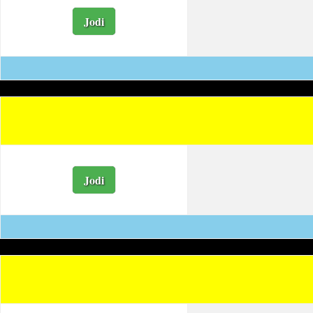
Jodi
Jodi