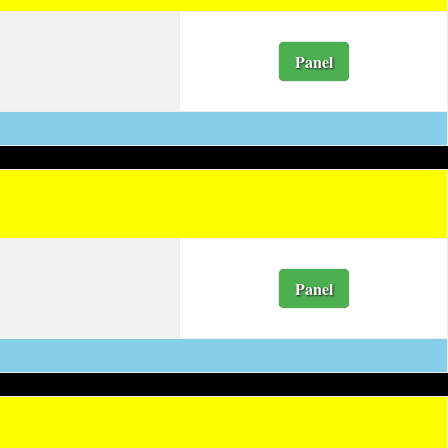
Panel
Panel