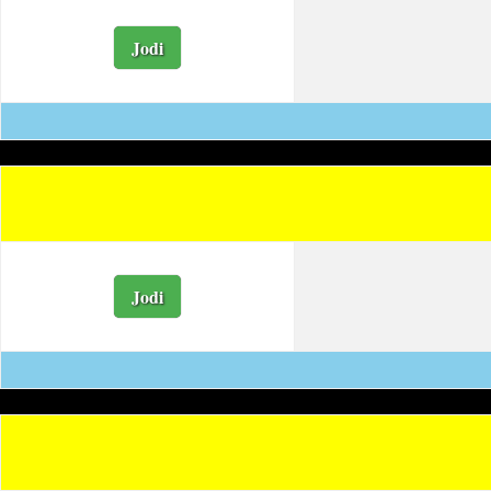
Jodi
Jodi