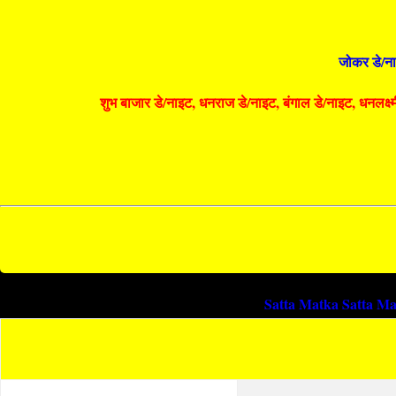
जोकर डे/ना
शुभ बाजार डे/नाइट, धनराज डे/नाइट, बंगाल डे/नाइट, धनलक्ष्मी 
Satta Matka
Satta Matka
Satt