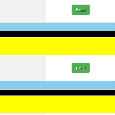
Panel
Panel