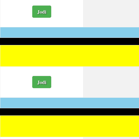
Jodi
Jodi