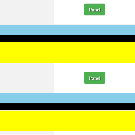
Panel
Panel