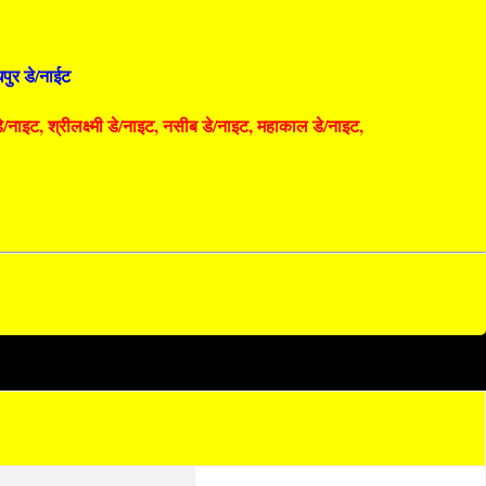
पुर डे/नाईट
 डे/नाइट, श्रीलक्ष्मी डे/नाइट, नसीब डे/नाइट, महाकाल डे/नाइट,