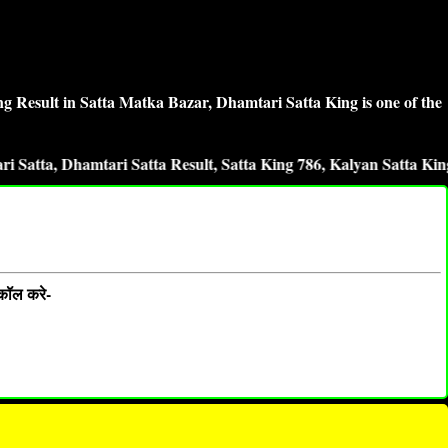
 Result in Satta Matka Bazar, Dhamtari Satta King is one of the
Dhamtari Satta Result, Satta King 786, Kalyan Satta King, Dham
कॉल करे-