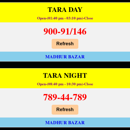
TARA DAY
Open-(01:40 pm - 03:10 pm)-Close
900-91/146
Refresh
MADHUR BAZAR
TARA NIGHT
Open-(08:40 pm - 10:30 pm)-Close
789-44-789
Refresh
MADHUR BAZAR