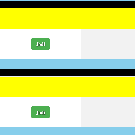
Jodi
Jodi