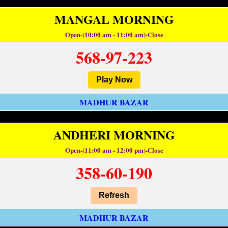
MANGAL MORNING
Open-(10:00 am - 11:00 am)-Close
568-97-223
Play Now
MADHUR BAZAR
ANDHERI MORNING
Open-(11:00 am - 12:00 pm)-Close
358-60-190
Refresh
MADHUR BAZAR