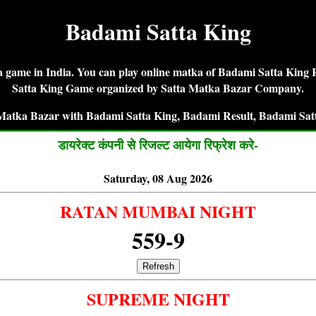
Badami Satta King
ame in India. You can play online matka of Badami Satta King Re
Satta King Game organized by Satta Matka Bazar Company.
zar with Badami Satta King, Badami Result, Badami Satta, Badam
डायरेक्ट कंपनी से रिजल्ट आयेगा रिफ्रेश करे-
Saturday, 08 Aug 2026
RATAN MUMBAI NIGHT
559-9
Refresh
SUPREME NIGHT