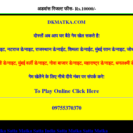
अडवांस रिजल्ट फीस- Rs.10000/-
DKMATKA.COM
दोस्तों अब आप घर बैठे गेम खेल सकते है!
इट, नटराज डे/नाइट, राजस्थान डे/नाईट, शिमला डे/नाईट, मुंबई रतन डे/नाइट, जोध
डे/नाइट, मुंबई वर्ली डे/नाइट, गोवा बाजार डे/नाइट, महाराष्ट्र डे/नाइट, धनलक्ष्मी
गेम खेलेंने के लिए नीचे दीये नंबर पर संपर्क करे!
To Play Online Click Here
09755370370
a Matka
Satta India
Satta Matka
Satta Matka