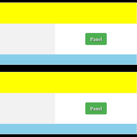
Panel
Panel