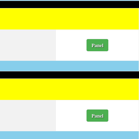
Panel
Panel