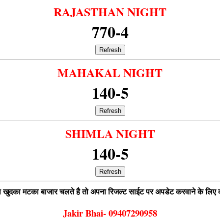
RAJASTHAN NIGHT
770-4
Refresh
MAHAKAL NIGHT
140-5
Refresh
SHIMLA NIGHT
140-5
Refresh
खुदका मटका बाजार चलते है तो अपना रिजल्ट साईट पर अपडेट करवाने के लिए 
Jakir Bhai- 09407290958