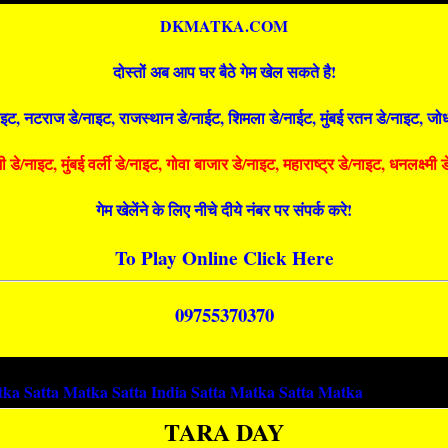
DKMATKA.COM
दोस्तों अब आप घर बैठे गेम खेल सकते है!
इट, नटराज डे/नाइट, राजस्थान डे/नाईट, शिमला डे/नाईट, मुंबई रतन डे/नाइट, जोध
डे/नाइट, मुंबई वर्ली डे/नाइट, गोवा बाजार डे/नाइट, महाराष्ट्र डे/नाइट, धनलक्ष्मी
गेम खेलेंने के लिए नीचे दीये नंबर पर संपर्क करे!
To Play Online Click Here
09755370370
a Matka
Satta India
Satta Matka
Satta Matka
TARA DAY