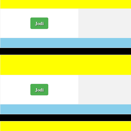
Jodi
Jodi