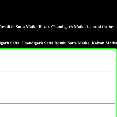
sult in Satta Matka Bazar, Chandigarh Matka is one of the best
tta, Chandigarh Satta Result, Satta Matka, Kalyan Matka, Ch