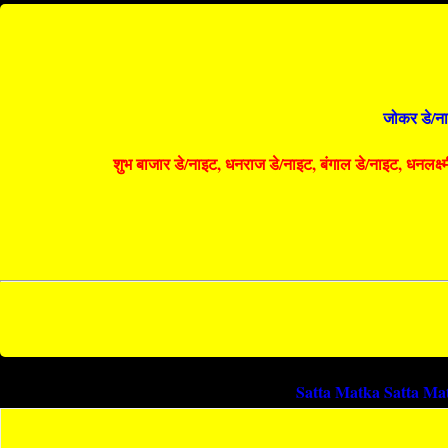
जोकर डे/ना
शुभ बाजार डे/नाइट, धनराज डे/नाइट, बंगाल डे/नाइट, धनलक्ष्मी 
Satta Matka
Satta Matka
Satt