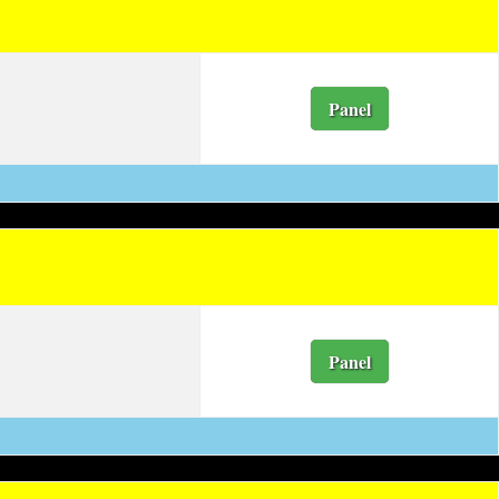
Panel
Panel