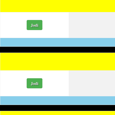
Jodi
Jodi