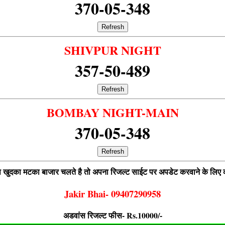
370-05-348
Refresh
SHIVPUR NIGHT
357-50-489
Refresh
BOMBAY NIGHT-MAIN
370-05-348
Refresh
खुदका मटका बाजार चलते है तो अपना रिजल्ट साईट पर अपडेट करवाने के लिए 
Jakir Bhai- 09407290958
अडवांस रिजल्ट फीस- Rs.10000/-