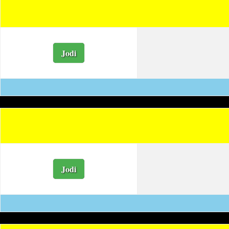
Jodi
Jodi