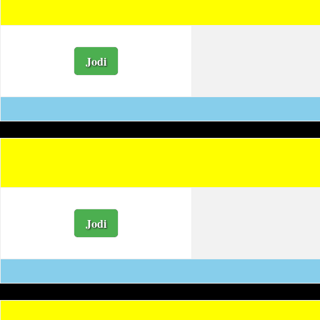
Jodi
Jodi