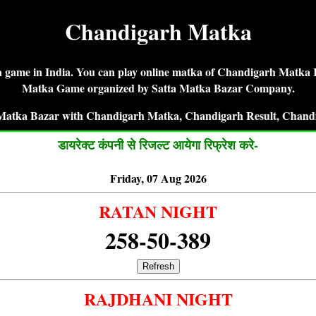
Chandigarh Matka
ame in India. You can play online matka of Chandigarh Matka Re
Matka Game organized by Satta Matka Bazar Company.
azar with Chandigarh Matka, Chandigarh Result, Chandigarh Sa
डायरेक्ट कंपनी से रिजल्ट आयेगा रिफ्रेश करे-
Friday, 07 Aug 2026
RATAN NIGHT
258-50-389
Refresh
RAJDHANI NIGHT