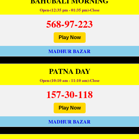
BAHUBALI MORNING
Open-(12:35 pm - 01:35 pm)-Close
568-97-223
Play Now
MADHUR BAZAR
PATNA DAY
Open-(10:10 am - 11:10 am)-Close
157-30-118
Play Now
MADHUR BAZAR