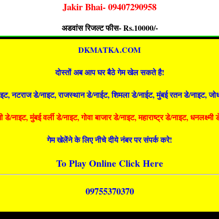
Jakir Bhai- 09407290958
अडवांस रिजल्ट फीस- Rs.10000/-
DKMATKA.COM
दोस्तों अब आप घर बैठे गेम खेल सकते है!
इट, नटराज डे/नाइट, राजस्थान डे/नाईट, शिमला डे/नाईट, मुंबई रतन डे/नाइट, जोध
डे/नाइट, मुंबई वर्ली डे/नाइट, गोवा बाजार डे/नाइट, महाराष्ट्र डे/नाइट, धनलक्ष्मी
गेम खेलेंने के लिए नीचे दीये नंबर पर संपर्क करे!
To Play Online Click Here
09755370370