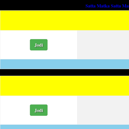
Satta Matka
Satta Matka
Sat
Jodi
Jodi