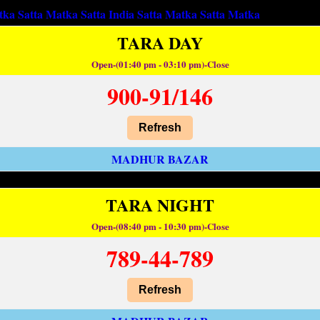
ta Matka
Satta India
Satta Matka
Satta Matka
TARA DAY
Open-(01:40 pm - 03:10 pm)-Close
900-91/146
Refresh
MADHUR BAZAR
TARA NIGHT
Open-(08:40 pm - 10:30 pm)-Close
789-44-789
Refresh