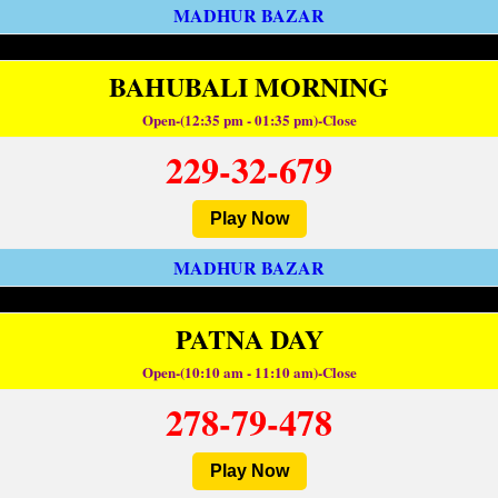
MADHUR BAZAR
BAHUBALI MORNING
Open-(12:35 pm - 01:35 pm)-Close
229-32-679
Play Now
MADHUR BAZAR
PATNA DAY
Open-(10:10 am - 11:10 am)-Close
278-79-478
Play Now