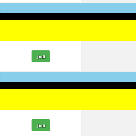
Jodi
Jodi