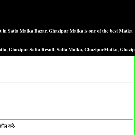
 in Satta Matka Bazar, Ghazipur Matka is one of the best Matka
hazipur Satta Result, Satta Matka, GhazipurMatka, Ghazipur Li
कॉल करे-