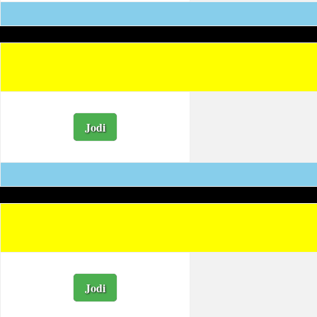
Jodi
Jodi