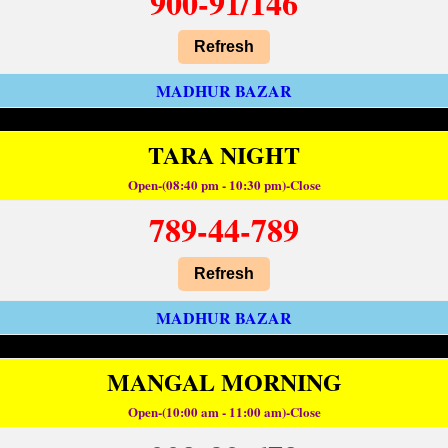
900-91/146
Refresh
MADHUR BAZAR
TARA NIGHT
Open-(08:40 pm - 10:30 pm)-Close
789-44-789
Refresh
MADHUR BAZAR
MANGAL MORNING
Open-(10:00 am - 11:00 am)-Close