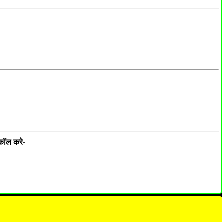
कॉल करे-