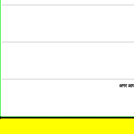
अगर आप 