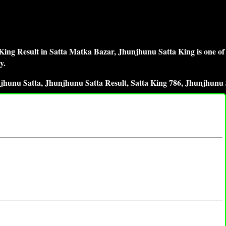
ing Result in Satta Matka Bazar, Jhunjhunu Satta King is one of
y.
tta, Jhunjhunu Satta Result, Satta King 786, Jhunjhunu Satta K