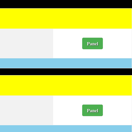
Panel
Panel