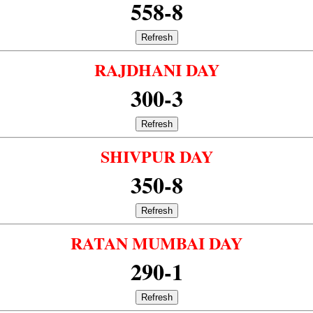
558-8
Refresh
RAJDHANI DAY
300-3
Refresh
SHIVPUR DAY
350-8
Refresh
RATAN MUMBAI DAY
290-1
Refresh