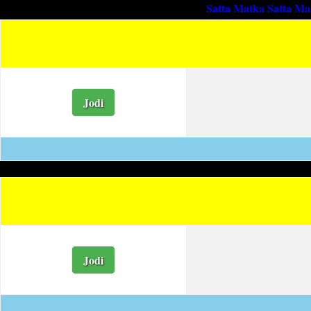
Satta Matka
Satta Matka
Sat
Jodi
Jodi