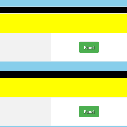
Panel
Panel