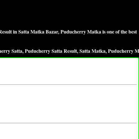
sult in Satta Matka Bazar, Puducherry Matka is one of the best
tta, Puducherry Satta Result, Satta Matka, Puducherry Matka,