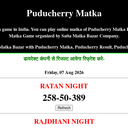
Puducherry Matka
ame in India. You can play online matka of Puducherry Matka Re
Matka Game organized by Satta Matka Bazar Company.
azar with Puducherry Matka, Puducherry Result, Puducherry Sa
डायरेक्ट कंपनी से रिजल्ट आयेगा रिफ्रेश करे-
Friday, 07 Aug 2026
RATAN NIGHT
258-50-389
Refresh
RAJDHANI NIGHT