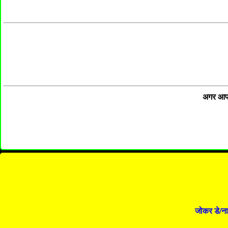
अगर आप 
जोकर डे/ना