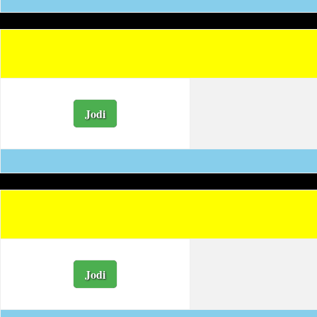
Jodi
Jodi