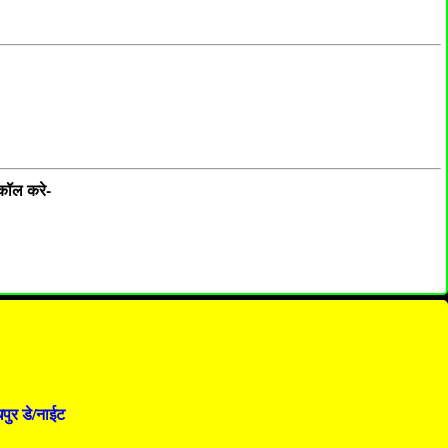
कॉल करे-
पुर डे/नाईट