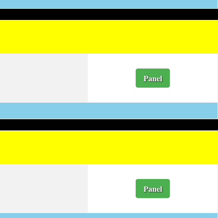
Panel
Panel