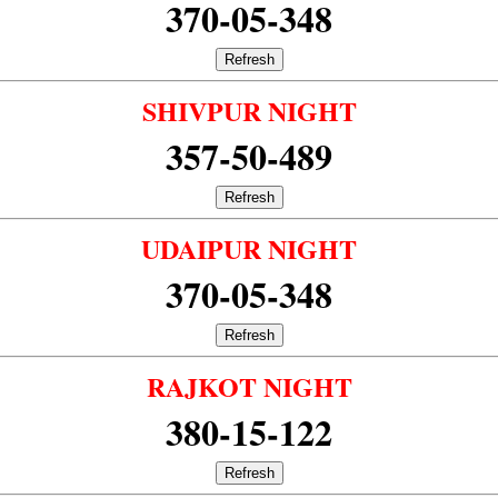
370-05-348
Refresh
SHIVPUR NIGHT
357-50-489
Refresh
UDAIPUR NIGHT
370-05-348
Refresh
RAJKOT NIGHT
380-15-122
Refresh