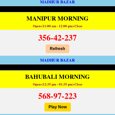
MADHUR BAZAR
MANIPUR MORNING
Open-(11:00 am - 12:00 pm)-Close
356-42-237
Refresh
MADHUR BAZAR
BAHUBALI MORNING
Open-(12:35 pm - 01:35 pm)-Close
568-97-223
Play Now