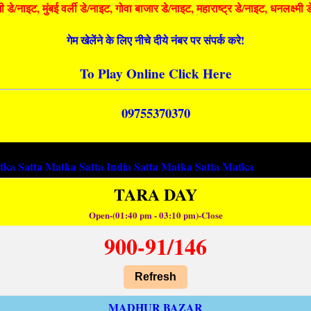
डे/नाइट, मुंबई वर्ली डे/नाइट, गोवा बाजार डे/नाइट, महाराष्ट्र डे/नाइट, धनलक्ष्मी
गेम खेलेंने के लिए नीचे दीये नंबर पर संपर्क करे!
To Play Online Click Here
09755370370
a Matka
Satta India
Satta Matka
Satta Matka
TARA DAY
Open-(01:40 pm - 03:10 pm)-Close
900-91/146
Refresh
MADHUR BAZAR