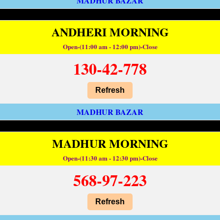
MADHUR BAZAR
ANDHERI MORNING
Open-(11:00 am - 12:00 pm)-Close
130-42-778
Refresh
MADHUR BAZAR
MADHUR MORNING
Open-(11:30 am - 12:30 pm)-Close
568-97-223
Refresh