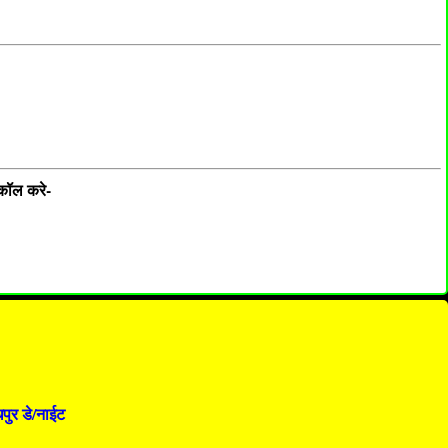
कॉल करे-
पुर डे/नाईट