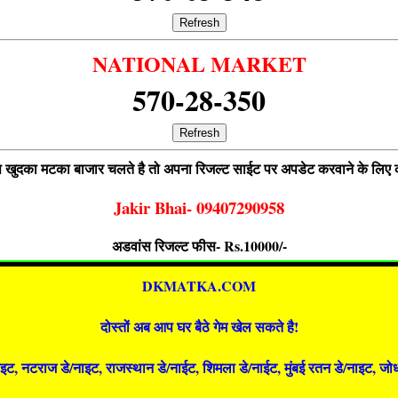
Refresh
NATIONAL MARKET
570-28-350
Refresh
खुदका मटका बाजार चलते है तो अपना रिजल्ट साईट पर अपडेट करवाने के लिए 
Jakir Bhai- 09407290958
अडवांस रिजल्ट फीस- Rs.10000/-
DKMATKA.COM
दोस्तों अब आप घर बैठे गेम खेल सकते है!
इट, नटराज डे/नाइट, राजस्थान डे/नाईट, शिमला डे/नाईट, मुंबई रतन डे/नाइट, जोध