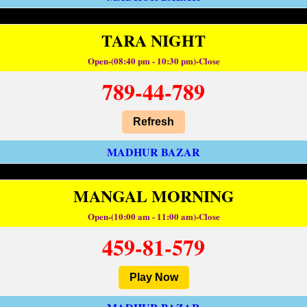
TARA NIGHT
Open-(08:40 pm - 10:30 pm)-Close
789-44-789
Refresh
MADHUR BAZAR
MANGAL MORNING
Open-(10:00 am - 11:00 am)-Close
459-81-579
Play Now