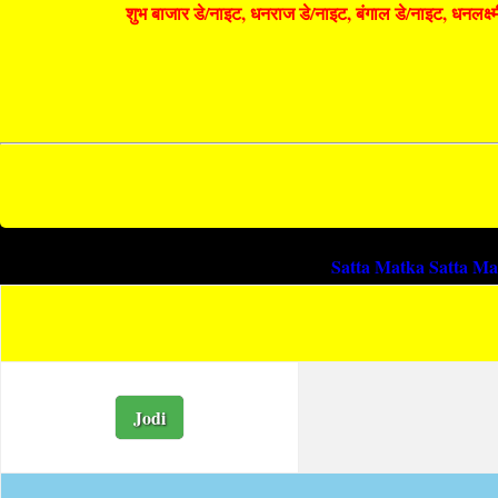
शुभ बाजार डे/नाइट, धनराज डे/नाइट, बंगाल डे/नाइट, धनलक्ष्मी 
Satta Matka
Satta Matka
Satt
Jodi