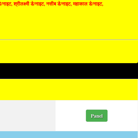
 डे/नाइट, श्रीलक्ष्मी डे/नाइट, नसीब डे/नाइट, महाकाल डे/नाइट,
Panel