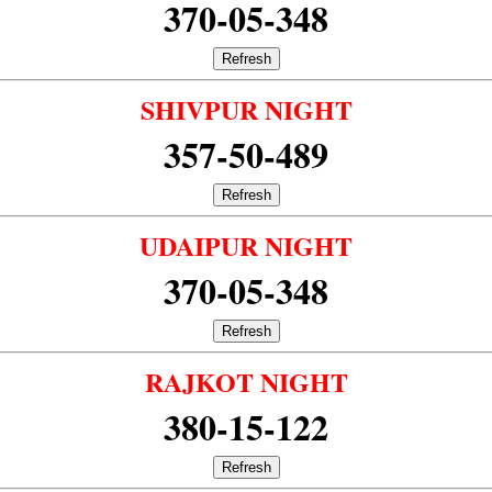
370-05-348
Refresh
SHIVPUR NIGHT
357-50-489
Refresh
UDAIPUR NIGHT
370-05-348
Refresh
RAJKOT NIGHT
380-15-122
Refresh