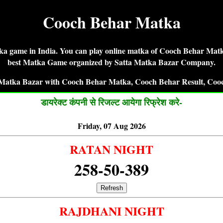
Cooch Behar Matka
 game in India. You can play online matka of Cooch Behar Matka
best Matka Game organized by Satta Matka Bazar Company.
azar with Cooch Behar Matka, Cooch Behar Result, Cooch Beha
डायरेक्ट कंपनी से रिजल्ट आयेगा रिफ्रेश करे-
Friday, 07 Aug 2026
RATAN NIGHT
258-50-389
Refresh
RAJDHANI NIGHT