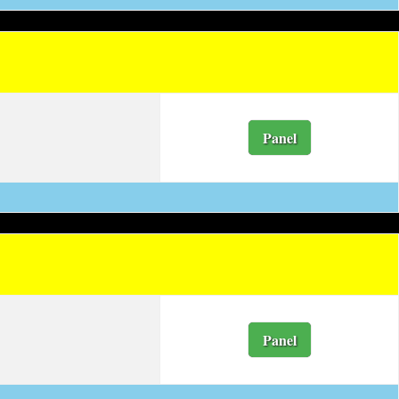
Panel
Panel