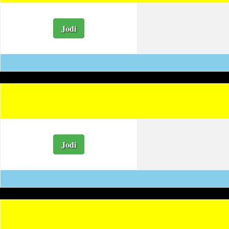
Jodi
Jodi