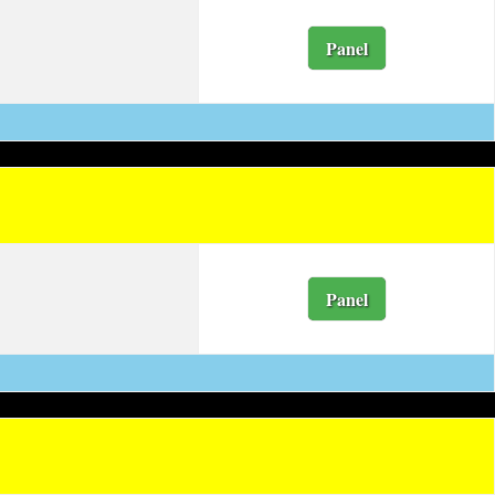
Panel
Panel