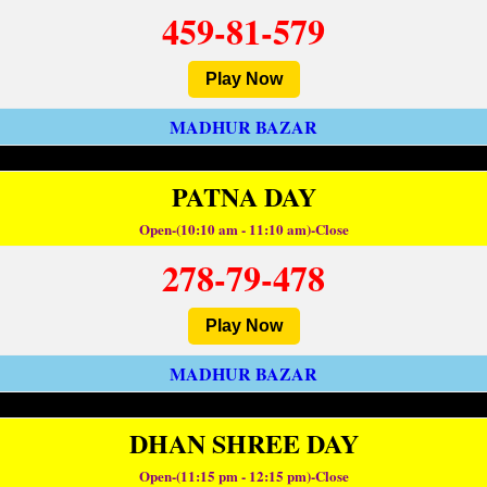
459-81-579
Play Now
MADHUR BAZAR
PATNA DAY
Open-(10:10 am - 11:10 am)-Close
278-79-478
Play Now
MADHUR BAZAR
DHAN SHREE DAY
Open-(11:15 pm - 12:15 pm)-Close