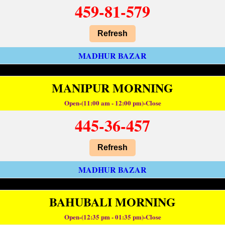
459-81-579
Refresh
MADHUR BAZAR
MANIPUR MORNING
Open-(11:00 am - 12:00 pm)-Close
445-36-457
Refresh
MADHUR BAZAR
BAHUBALI MORNING
Open-(12:35 pm - 01:35 pm)-Close