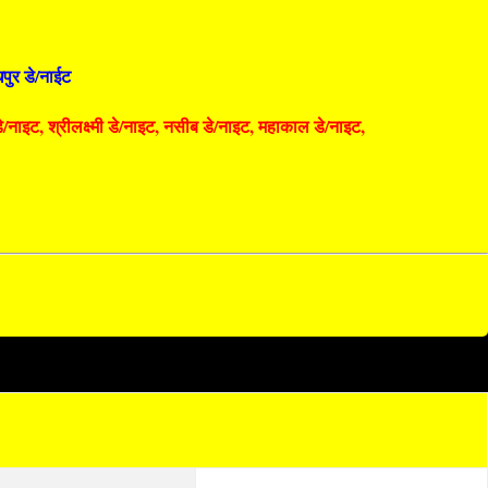
पुर डे/नाईट
 डे/नाइट, श्रीलक्ष्मी डे/नाइट, नसीब डे/नाइट, महाकाल डे/नाइट,