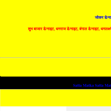
जोकर डे/ना
शुभ बाजार डे/नाइट, धनराज डे/नाइट, बंगाल डे/नाइट, धनलक्ष्मी 
Satta Matka
Satta Matka
Satt