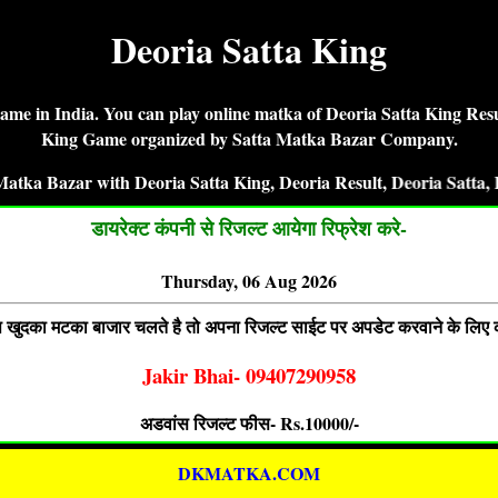
Deoria Satta King
e in India. You can play online matka of Deoria Satta King Result
King Game organized by Satta Matka Bazar Company.
ar with Deoria Satta King, Deoria Result, Deoria Satta, Deoria Sa
डायरेक्ट कंपनी से रिजल्ट आयेगा रिफ्रेश करे-
Thursday, 06 Aug 2026
खुदका मटका बाजार चलते है तो अपना रिजल्ट साईट पर अपडेट करवाने के लिए 
Jakir Bhai- 09407290958
अडवांस रिजल्ट फीस- Rs.10000/-
DKMATKA.COM