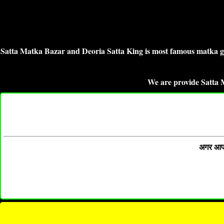
Satta Matka Bazar and Deoria Satta King is most famous matka gam
We are provide Satta Matka Baz
अगर आप 