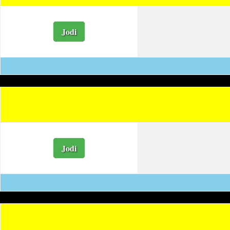
Jodi
Jodi