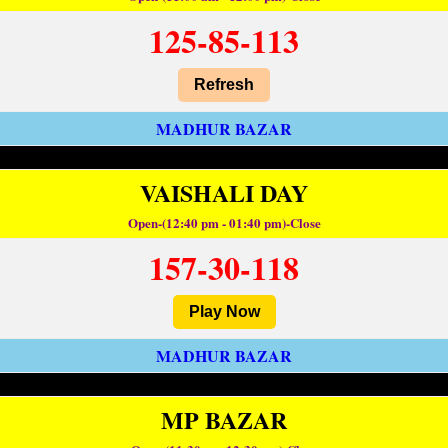
125-85-113
Refresh
MADHUR BAZAR
VAISHALI DAY
Open-(12:40 pm - 01:40 pm)-Close
157-30-118
Play Now
MADHUR BAZAR
MP BAZAR