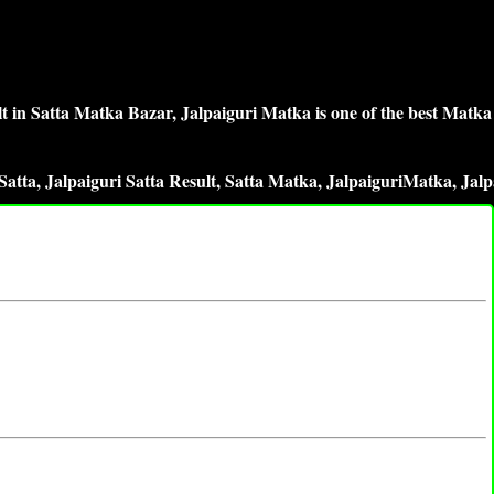
 in Satta Matka Bazar, Jalpaiguri Matka is one of the best Matka
alpaiguri Satta Result, Satta Matka, JalpaiguriMatka, Jalpaiguri