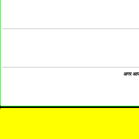
अगर आप 