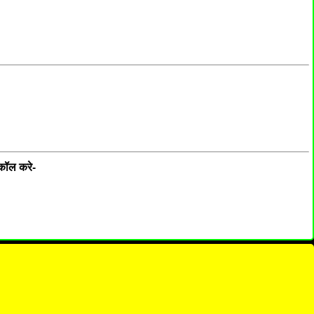
कॉल करे-