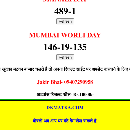
489-1
Refresh
MUMBAI WORLI DAY
146-19-135
Refresh
खुदका मटका बाजार चलते है तो अपना रिजल्ट साईट पर अपडेट करवाने के लिए 
Jakir Bhai- 09407290958
अडवांस रिजल्ट फीस- Rs.10000/-
DKMATKA.COM
दोस्तों अब आप घर बैठे गेम खेल सकते है!