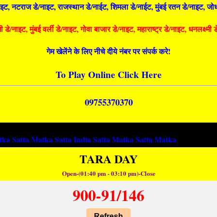
इट, नटराज डे/नाइट, राजस्थान डे/नाईट, शिमला डे/नाईट, मुंबई रतन डे/नाइट, जोध
डे/नाइट, मुंबई वर्ली डे/नाइट, गोवा बाजार डे/नाइट, महाराष्ट्र डे/नाइट, धनलक्ष्मी
गेम खेलेंने के लिए नीचे दीये नंबर पर संपर्क करे!
To Play Online Click Here
09755370370
a Matka
Satta India
Satta Matka
Satta Matka
TARA DAY
Open-(01:40 pm - 03:10 pm)-Close
900-91/146
Refresh