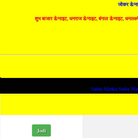
जोकर डे/ना
शुभ बाजार डे/नाइट, धनराज डे/नाइट, बंगाल डे/नाइट, धनलक्ष्मी 
Satta Matka
Satta Matka
Satt
Jodi