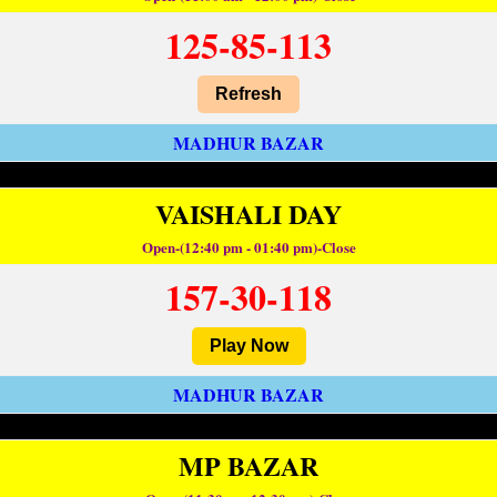
125-85-113
Refresh
MADHUR BAZAR
VAISHALI DAY
Open-(12:40 pm - 01:40 pm)-Close
157-30-118
Play Now
MADHUR BAZAR
MP BAZAR