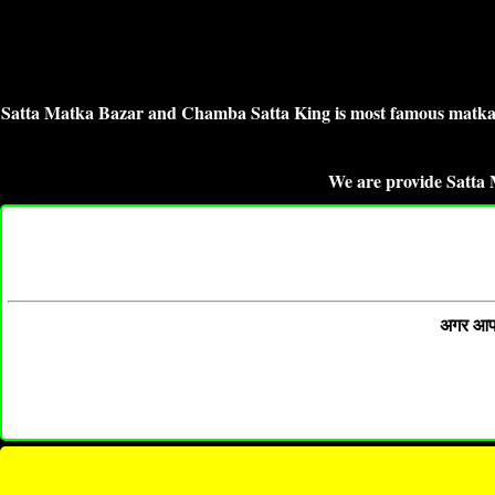
Satta Matka Bazar and Chamba Satta King is most famous matka g
We are provide Satta Matka B
अगर आप 