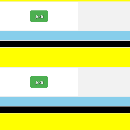
Jodi
Jodi