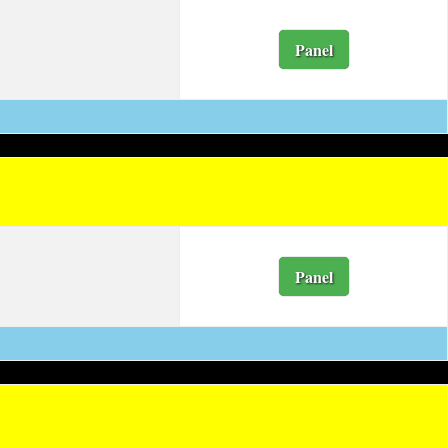
Panel
Panel