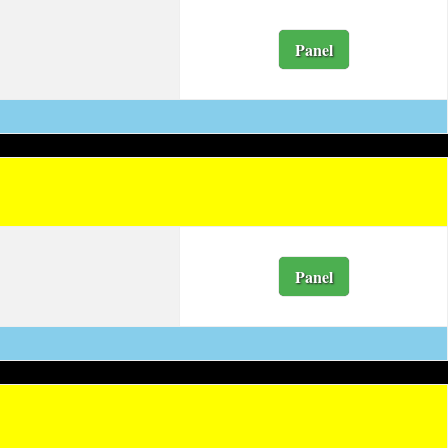
Panel
Panel