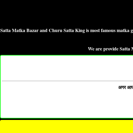
Satta Matka Bazar and Churu Satta King is most famous matka gam
We are provide Satta Matka Ba
अगर आप 