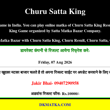
Churu Satta King
e in India. You can play online matka of Churu Satta King Result
King Game organized by Satta Matka Bazar Company.
zar with Churu Satta King, Churu Result, Churu Satta, Churu Sa
डायरेक्ट कंपनी से रिजल्ट आयेगा रिफ्रेश करे-
Friday, 07 Aug 2026
खुदका मटका बाजार चलते है तो अपना रिजल्ट साईट पर अपडेट करवाने के लिए 
Jakir Bhai- 09407290958
अडवांस रिजल्ट फीस- Rs.10000/-
DKMATKA.COM