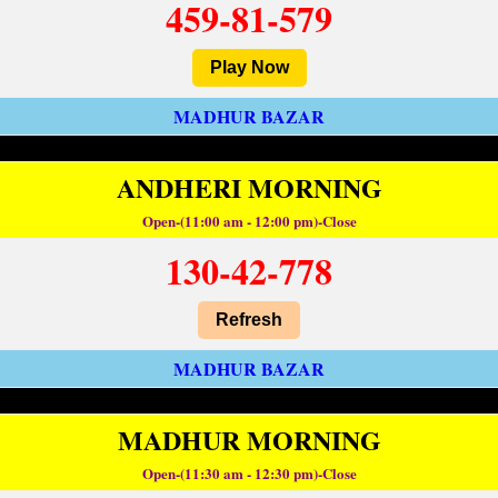
459-81-579
Play Now
MADHUR BAZAR
ANDHERI MORNING
Open-(11:00 am - 12:00 pm)-Close
130-42-778
Refresh
MADHUR BAZAR
MADHUR MORNING
Open-(11:30 am - 12:30 pm)-Close