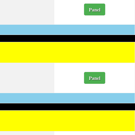
Panel
Panel