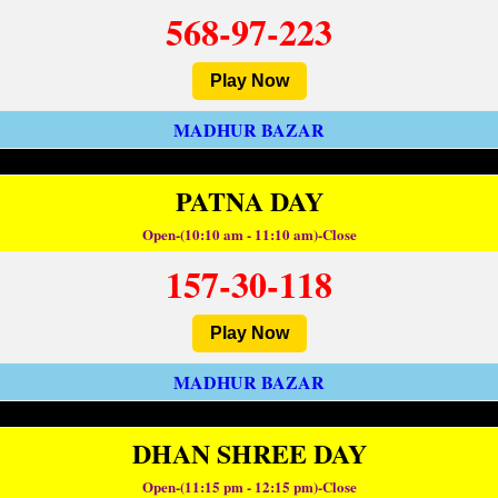
568-97-223
Play Now
MADHUR BAZAR
PATNA DAY
Open-(10:10 am - 11:10 am)-Close
157-30-118
Play Now
MADHUR BAZAR
DHAN SHREE DAY
Open-(11:15 pm - 12:15 pm)-Close