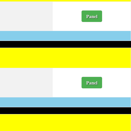
Panel
Panel