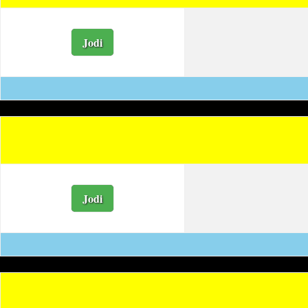
Jodi
Jodi