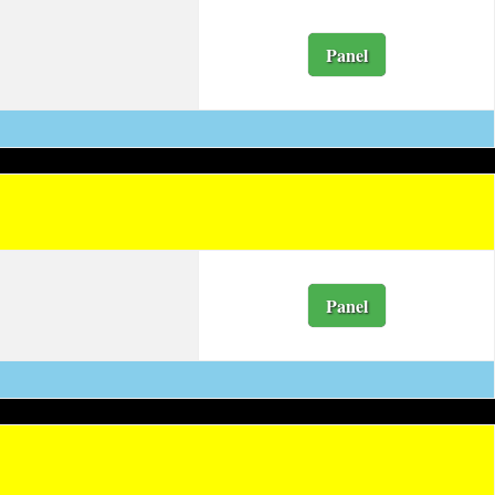
Panel
Panel