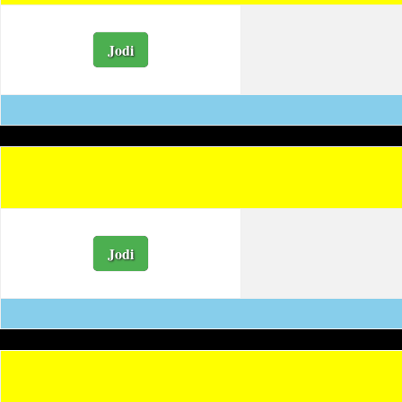
Jodi
Jodi