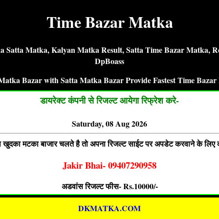
Time Bazar Matka
 Satta Matka, Kalyan Matka Result, Satta Time Bazar Matka, R
DpBoass
zar with Satta Matka Bazar Provide Fastest Time Bazar Matka M
डायरेक्ट कंपनी से रिजल्ट आयेगा रिफ्रेश करे-
Saturday, 08 Aug 2026
खुदका मटका बाजार चलते है तो अपना रिजल्ट साईट पर अपडेट करवाने के लिए 
Jakir Bhai- 09407290958
अडवांस रिजल्ट फीस- Rs.10000/-
DKMATKA.COM