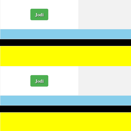
Jodi
Jodi