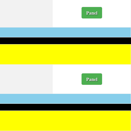
Panel
Panel