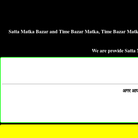
Satta Matka Bazar and Time Bazar Matka, Time Bazar Matka
We are provide Satta Matka Ba
अगर आप 