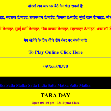
दोस्तों अब आप घर बैठे गेम खेल सकते है!
इट, नटराज डे/नाइट, राजस्थान डे/नाईट, शिमला डे/नाईट, मुंबई रतन डे/नाइट, जोध
डे/नाइट, मुंबई वर्ली डे/नाइट, गोवा बाजार डे/नाइट, महाराष्ट्र डे/नाइट, धनलक्ष्मी
गेम खेलेंने के लिए नीचे दीये नंबर पर संपर्क करे!
To Play Online Click Here
09755370370
a Matka
Satta India
Satta Matka
Satta Matka
TARA DAY
Open-(01:40 pm - 03:10 pm)-Close