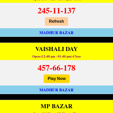
245-11-137
Refresh
MADHUR BAZAR
VAISHALI DAY
Open-(12:40 pm - 01:40 pm)-Close
457-66-178
Play Now
MADHUR BAZAR
MP BAZAR