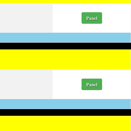
Panel
Panel