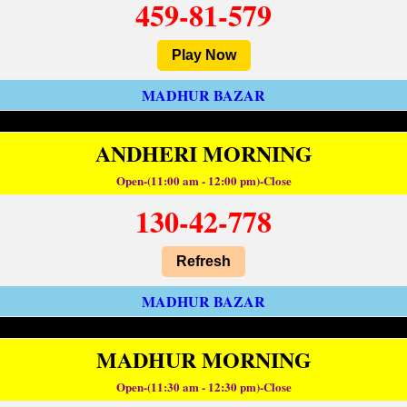
459-81-579
Play Now
MADHUR BAZAR
ANDHERI MORNING
Open-(11:00 am - 12:00 pm)-Close
130-42-778
Refresh
MADHUR BAZAR
MADHUR MORNING
Open-(11:30 am - 12:30 pm)-Close