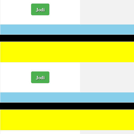
Jodi
Jodi