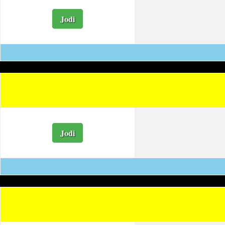
Jodi
Jodi