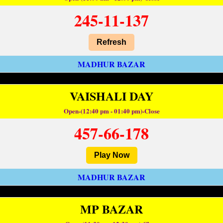
245-11-137
Refresh
MADHUR BAZAR
VAISHALI DAY
Open-(12:40 pm - 01:40 pm)-Close
457-66-178
Play Now
MADHUR BAZAR
MP BAZAR