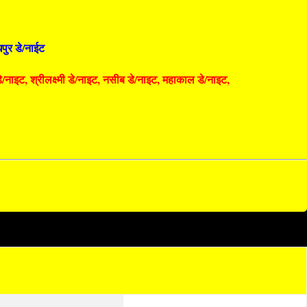
पुर डे/नाईट
 डे/नाइट, श्रीलक्ष्मी डे/नाइट, नसीब डे/नाइट, महाकाल डे/नाइट,