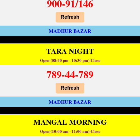
900-91/146
Refresh
MADHUR BAZAR
TARA NIGHT
Open-(08:40 pm - 10:30 pm)-Close
789-44-789
Refresh
MADHUR BAZAR
MANGAL MORNING
Open-(10:00 am - 11:00 am)-Close