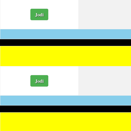
Jodi
Jodi