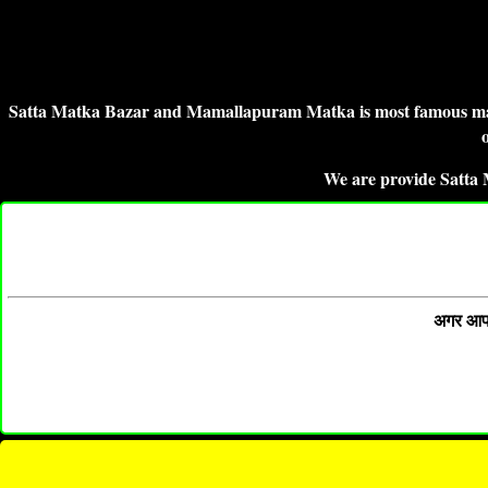
Satta Matka Bazar and Mamallapuram Matka is most famous mat
We are provide Satta Matka 
अगर आप 