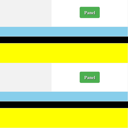
Panel
Panel