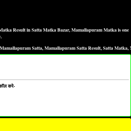
Matka Result in Satta Matka Bazar, Mamallapuram Matka is one
.
lapuram Satta, Mamallapuram Satta Result, Satta Matka, Mam
कॉल करे-