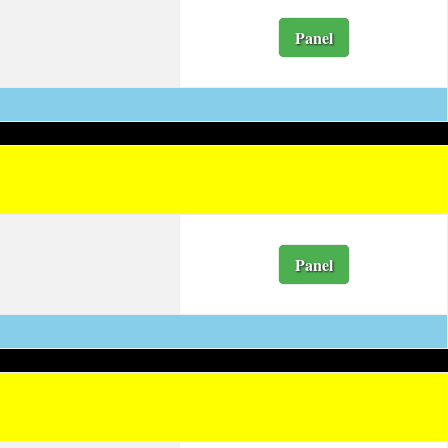
Panel
Panel