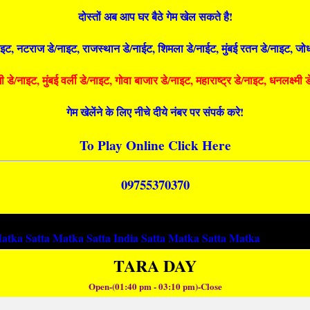
दोस्तों अब आप घर बैठे गेम खेल सकते है!
इट, नटराज डे/नाइट, राजस्थान डे/नाईट, शिमला डे/नाईट, मुंबई रतन डे/नाइट, जोध
डे/नाइट, मुंबई वर्ली डे/नाइट, गोवा बाजार डे/नाइट, महाराष्ट्र डे/नाइट, धनलक्ष्मी
गेम खेलेंने के लिए नीचे दीये नंबर पर संपर्क करे!
To Play Online Click Here
09755370370
ta Matka
Satta India
Satta Matka
Satta Matka
TARA DAY
Open-(01:40 pm - 03:10 pm)-Close