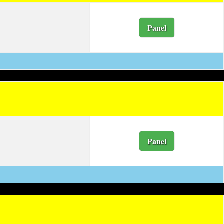
Panel
Panel