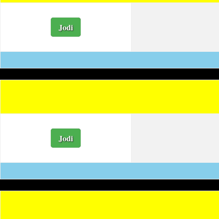
Jodi
Jodi