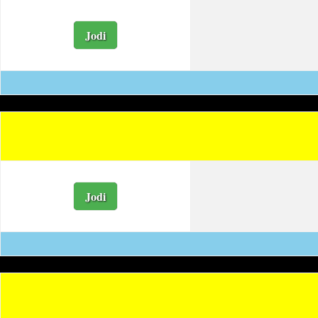
Jodi
Jodi