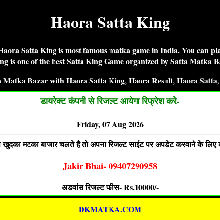
Haora Satta King
ora Satta King is most famous matka game in India. You can pla
ng is one of the best Satta King Game organized by Satta Matka
azar with Haora Satta King, Haora Result, Haora Satta, Haora Sa
डायरेक्ट कंपनी से रिजल्ट आयेगा रिफ्रेश करे-
Friday, 07 Aug 2026
खुदका मटका बाजार चलते है तो अपना रिजल्ट साईट पर अपडेट करवाने के लिए 
Jakir Bhai- 09407290958
अडवांस रिजल्ट फीस- Rs.10000/-
DKMATKA.COM