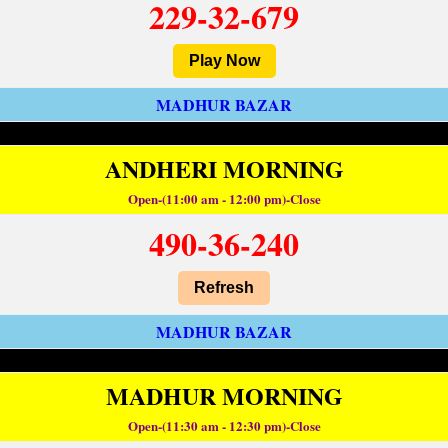
229-32-679
Play Now
MADHUR BAZAR
ANDHERI MORNING
Open-(11:00 am - 12:00 pm)-Close
490-36-240
Refresh
MADHUR BAZAR
MADHUR MORNING
Open-(11:30 am - 12:30 pm)-Close