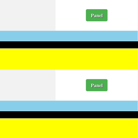
Panel
Panel