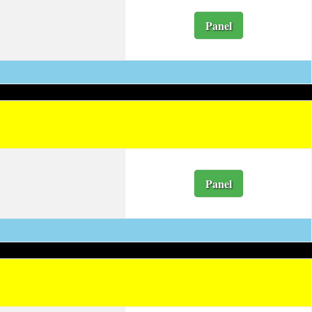
Panel
Panel