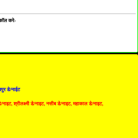
कॉल करे-
पुर डे/नाईट
 डे/नाइट, श्रीलक्ष्मी डे/नाइट, नसीब डे/नाइट, महाकाल डे/नाइट,