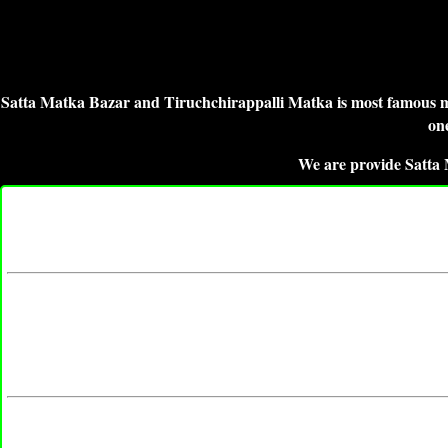
Satta Matka Bazar and Tiruchchirappalli Matka is most famous ma
on
We are provide Satta Matka Ba