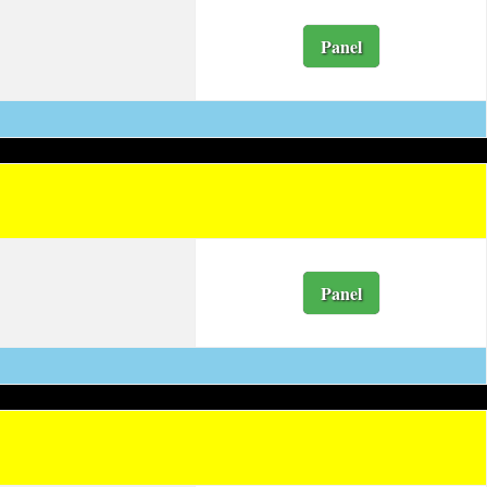
Panel
Panel