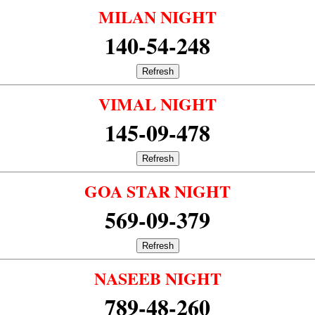
MILAN NIGHT
140-54-248
Refresh
VIMAL NIGHT
145-09-478
Refresh
GOA STAR NIGHT
569-09-379
Refresh
NASEEB NIGHT
789-48-260