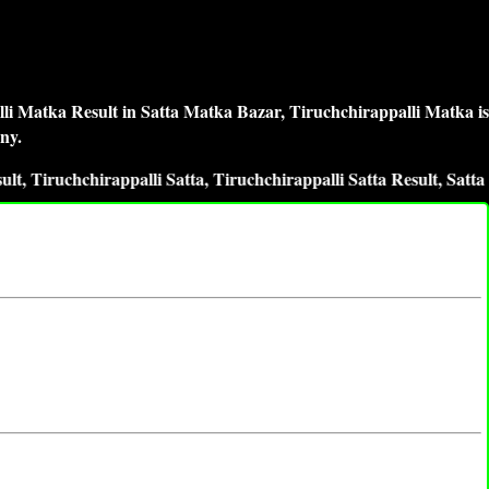
li Matka Result in Satta Matka Bazar, Tiruchchirappalli Matka is
ny.
chchirappalli Satta, Tiruchchirappalli Satta Result, Satta Matka