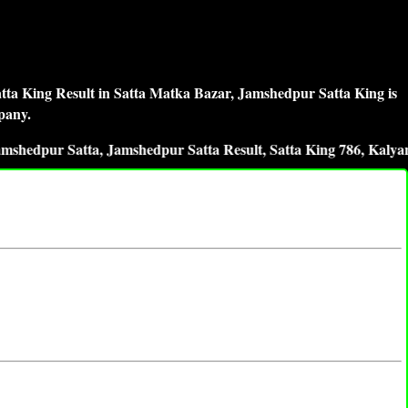
ta King Result in Satta Matka Bazar, Jamshedpur Satta King is
pany.
 Satta, Jamshedpur Satta Result, Satta King 786, Kalyan Satta