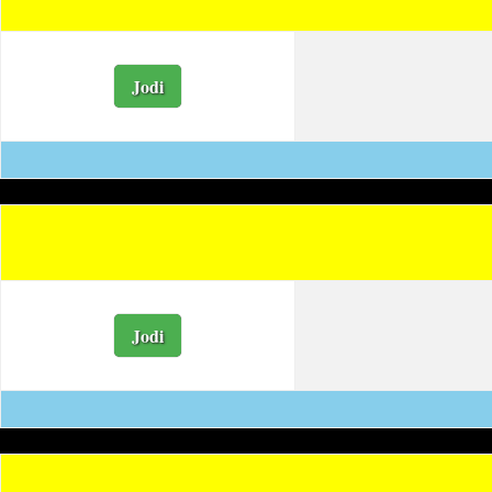
Jodi
Jodi