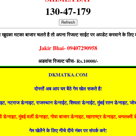
130-47-179
Refresh
खुदका मटका बाजार चलते है तो अपना रिजल्ट साईट पर अपडेट करवाने के लिए 
Jakir Bhai- 09407290958
अडवांस रिजल्ट फीस- Rs.10000/-
DKMATKA.COM
दोस्तों अब आप घर बैठे गेम खेल सकते है!
इट, नटराज डे/नाइट, राजस्थान डे/नाईट, शिमला डे/नाईट, मुंबई रतन डे/नाइट, जोध
डे/नाइट, मुंबई वर्ली डे/नाइट, गोवा बाजार डे/नाइट, महाराष्ट्र डे/नाइट, धनलक्ष्मी
गेम खेलेंने के लिए नीचे दीये नंबर पर संपर्क करे!