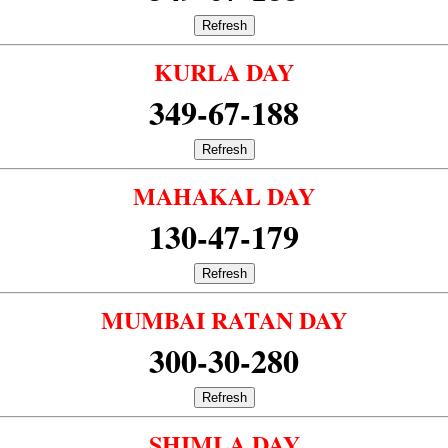
Refresh
KURLA DAY
349-67-188
Refresh
MAHAKAL DAY
130-47-179
Refresh
MUMBAI RATAN DAY
300-30-280
Refresh
SHIMLA DAY