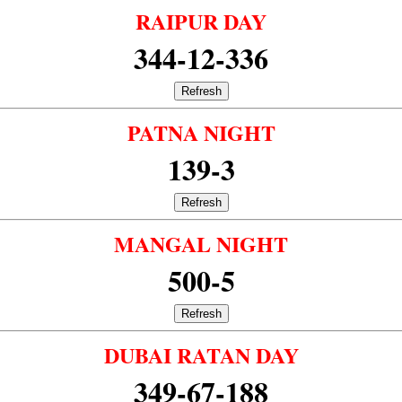
RAIPUR DAY
344-12-336
Refresh
PATNA NIGHT
139-3
Refresh
MANGAL NIGHT
500-5
Refresh
DUBAI RATAN DAY
349-67-188